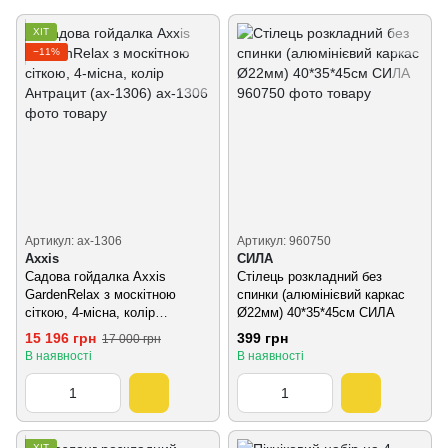
ХІТ
−11%
Артикул: ax-1306
Артикул: 960750
Axxis
СИЛА
Садова гойдалка Axxis
Стілець розкладний без
GardenRelax з москітною
спинки (алюмінієвий каркас
сіткою, 4-місна, колір
Ø22мм) 40*35*45см СИЛА
Антрацит (ax-1306)
15 196 грн
399 грн
17 000 грн
В наявності
В наявності
ХІТ