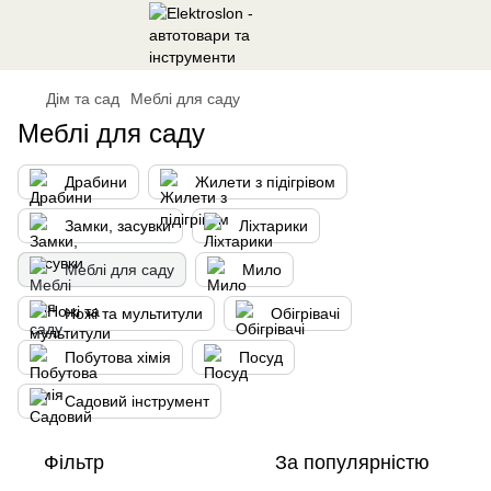
Дім та сад
Меблі для саду
Меблі для саду
Драбини
Жилети з підігрівом
Замки, засувки
Ліхтарики
Меблі для саду
Мило
Ножі та мультитули
Обігрівачі
Побутова хімія
Посуд
Садовий інструмент
Фільтр
За популярністю