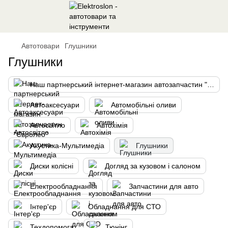
Автотовари
Глушники
Глушники
Наш партнерський інтернет-магазин автозапчастин "Євролео"
Автоаксесуари
Автомобільні оливи
Автосвітло
Автохімія
Акустика-Мультимедіа
Глушники
Диски колісні
Догляд за кузовом і салоном
Електрообладнання
Запчастини для авто
Інтер'єр
Обладнання для СТО
Техдопомога
Тюнінг