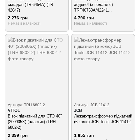
складан.(TR 6454А) (TR
ходової (з педаллю)
42047)
TRF40753A/42241
(TRF40753A/42241)
2 276 грн
4 796 грн
Немає в наявності
Немає в наявності
Артикул: TRH 6802-2
Артикул: JCB-11412
VITOL
JCB
Візок підкатний для СТО 40"
Лежак-трансформер підкатний
(200905X) (пластик) (TRH
(6 коліс) JCB Tools JCB-11412
6802-2)
2 399 грн
1 655 грн