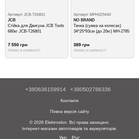
Артикул: JCB-T26801
Артикул: MPH025640
JCB
NO BRAND
Стійка для Двигуна JCB Tools
Тачка (сумка на колесах)
680кг JCB-T26801
34*25*93см (до 20кг) MH-2785
7 550 грн
389 грн
Немає в наявності
Немає в наявності
+380636159914
+380502786336
Контакти
Повна версія сайту
© 2026 Elektroslon. Всі права захищені.
Інтернет-магазин автотоварів та акумуляторів.
Укр
Рус