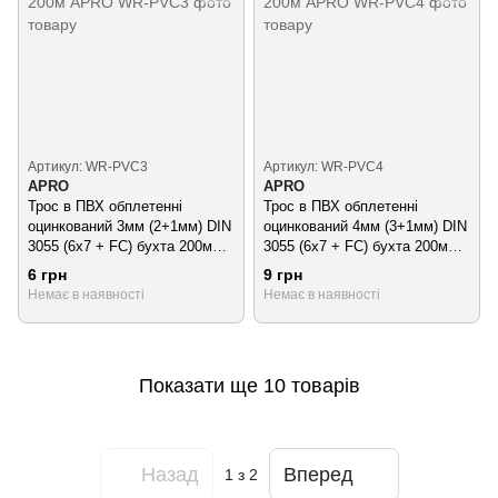
Артикул: WR-PVC3
Артикул: WR-PVC4
APRO
APRO
Трос в ПВХ обплетенні
Трос в ПВХ обплетенні
оцинкований 3мм (2+1мм) DIN
оцинкований 4мм (3+1мм) DIN
3055 (6x7 + FC) бухта 200м
3055 (6x7 + FC) бухта 200м
APRO
APRO
6 грн
9 грн
Немає в наявності
Немає в наявності
Показати ще 10 товарів
Назад
Вперед
1
з 2