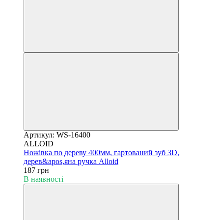
Артикул: WS-16400
ALLOID
Ножівка по дереву 400мм, гартований зуб 3D,
дерев&apos,яна ручка Alloid
187 грн
В наявності