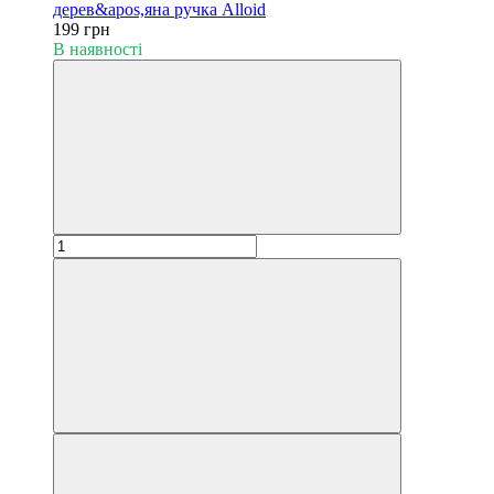
дерев&apos,яна ручка Alloid
199 грн
В наявності