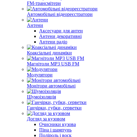
FM-трансмітери
Автомобільні відеореєстратори
Антени
Аксесуари для антен
Антени декоративні
Антени радіо
Коаксіальні динаміки
Магнітоли MP3 USB FM
Модулятори
Монітори автомобільні
Шумоізоляція
Ганчірки, губки, серветки
Догляд за кузовом
Очисники кузова
Піна і шампунь
Поліроль і воск