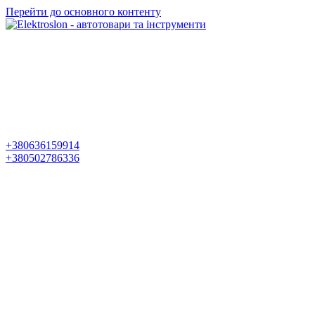
Перейти до основного контенту
+380636159914
+380502786336