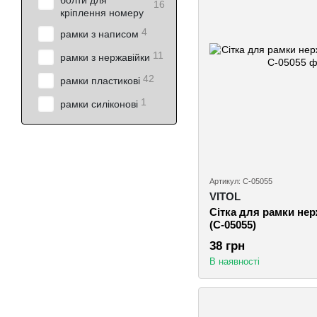
болти для
16
кріплення номеру
4
рамки з написом
11
рамки з нержавійки
42
рамки пластикові
1
рамки силіконові
Артикул: С-05055
VITOL
Сітка для рамки нерж
(С-05055)
38 грн
В наявності