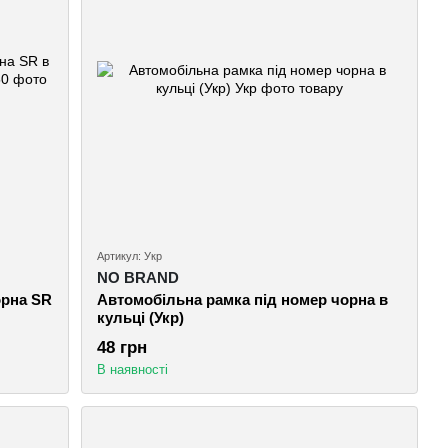
Артикул: Укр
NO BRAND
орна SR
Автомобiльна рамка пiд номер чорна в
кульці (Укр)
48 грн
В наявності