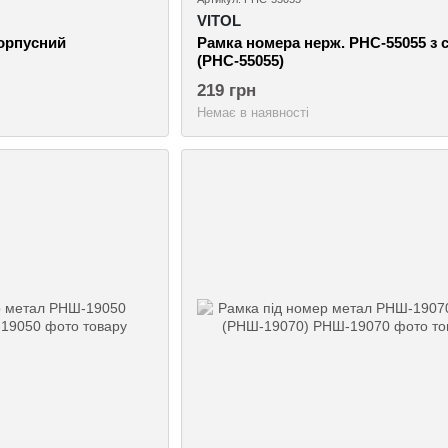
VITOL
орпусний
Рамка номера нерж. РНС-55055 з 
(РНС-55055)
219 грн
Немає в наявності