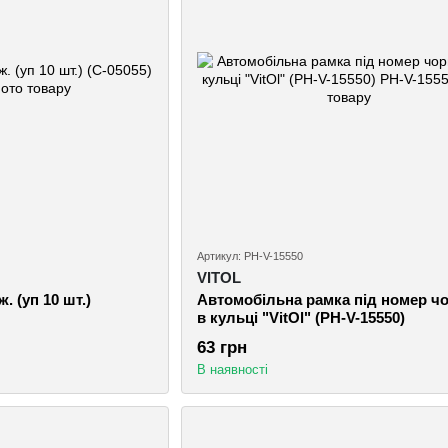
Артикул: РН-V-15550
VITOL
. (уп 10 шт.)
Автомобiльна рамка пiд номер ч
в кульці "VitOl" (РН-V-15550)
63 грн
В наявності