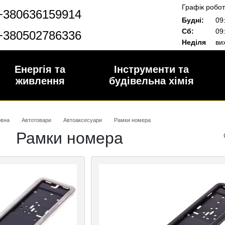
Графік робот
+380636159914
Будні:
09:
Сб:
09:
+380502786336
Неділя
вих
Енергія та
Інструменти та
живлення
будівельна хімія
овна
Автотовари
Автоаксесуари
Рамки номера
Рамки номера