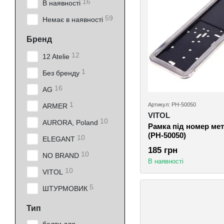
16
В наявності
59
Немає в наявності
Бренд
12
12 Atelie
1
Без бренду
16
AG
1
Артикул: РН-50050
ARMER
VITOL
10
AURORA, Poland
Рамка під номер мет
(РН-50050)
10
ELEGANT
185 грн
10
NO BRAND
В наявності
10
VITOL
5
ШТУРМОВИК
Тип