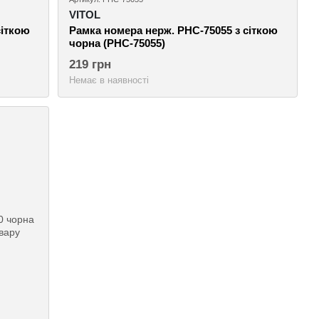
VITOL
сіткою
Рамка номера нерж. РНС-75055 з сіткою
чорна (РНС-75055)
219 грн
Немає в наявності