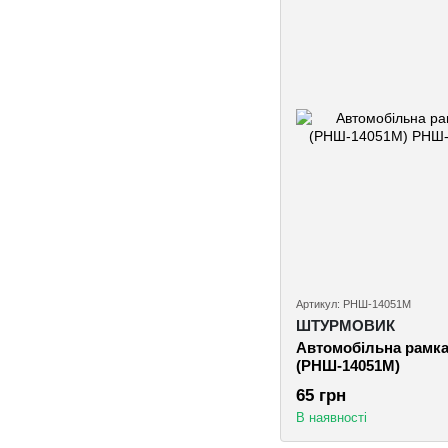
Артикул: РНШ-14051М
ШТУРМОВИК
Автомобiльна рамка
(РНШ-14051М)
65 грн
В наявності