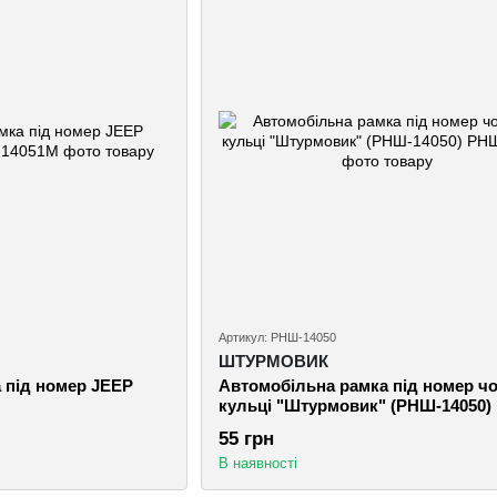
Артикул: РНШ-14050
ШТУРМОВИК
 пiд номер JEEP
Автомобiльна рамка пiд номер чо
кульці "Штурмовик" (РНШ-14050)
55 грн
В наявності