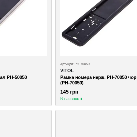
Артикул: РН-70050
VITOL
ал РН-50050
Рамка номера нерж. РН-70050 чор
(РН-70050)
145 грн
В наявності