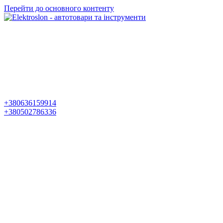
Перейти до основного контенту
+380636159914
+380502786336