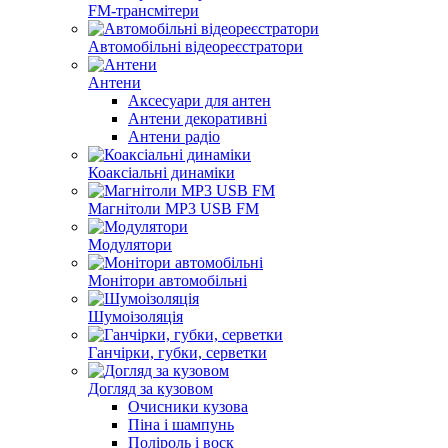
FM-трансмітери
Автомобільні відеореєстратори
Антени
Аксесуари для антен
Антени декоративні
Антени радіо
Коаксіальні динаміки
Магнітоли MP3 USB FM
Модулятори
Монітори автомобільні
Шумоізоляція
Ганчірки, губки, серветки
Догляд за кузовом
Очисники кузова
Піна і шампунь
Поліроль і воск