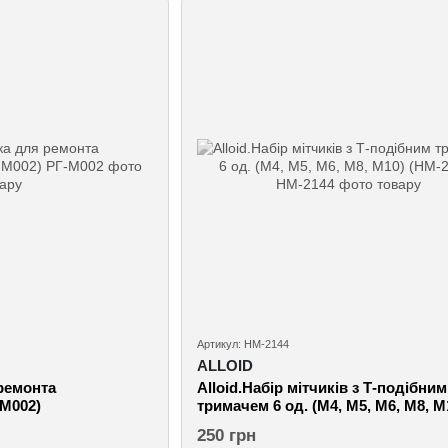
Артикул: НМ-2144
ALLOID
 ремонта
Alloid.Набір мітчиків з Т-подібним
-М002)
тримачем 6 од. (M4, M5, M6, M8, M
(НМ-2144)
250 грн