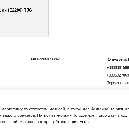
шок (E2200) TJG
Ми в соцмережах
Контактна
+380636159
+380502786
Передзвонит
 маркетингу та статистичних цілей, а також для безпечної та оптим
х вашого браузера. Натисніть кнопку «Погодитися», щоб дати згоду
Інтернет-мага
жна ознайомитися на сторінці
Угода користувача
.