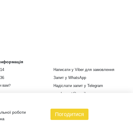
 інформація
914
Написати у Viber для замовлення
336
Запит у WhatsApp
Надіслати запит у Telegram
и вам?
euroleopart@gmail.com
м. Харків, вулиця Кузнецька, 85
альної роботи
Мапа проїзду
Погодитися
 на
зин створений з Хорошоп