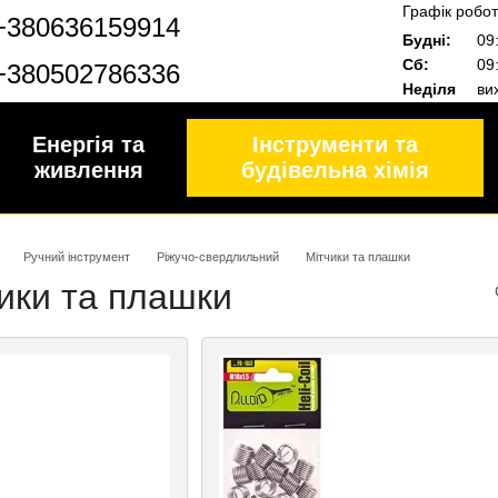
Графік робот
+380636159914
Будні:
09:
Сб:
09:
+380502786336
Неділя
вих
Енергія та
Інструменти та
живлення
будівельна хімія
Ручний інструмент
Ріжучо-свердлильний
Мітчики та плашки
ики та плашки