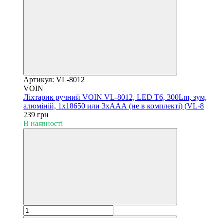
Артикул: VL-8012
VOIN
Ліхтарик ручний VOIN VL-8012, LED T6, 300Lm, зум,
алюміній, 1х18650 или 3хААА (не в комплекті) (VL-8
239 грн
В наявності