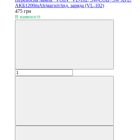
АКБ1200mAh/магніт/інд. заряда (VL-102)
475 грн
В наявності