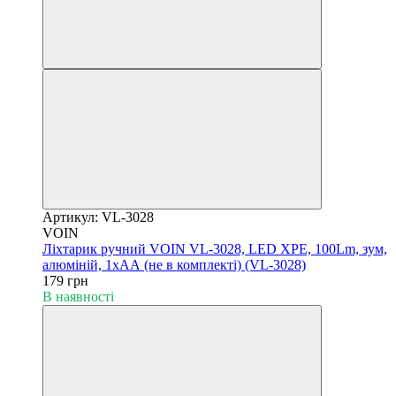
Артикул: VL-3028
VOIN
Ліхтарик ручний VOIN VL-3028, LED XPE, 100Lm, зум,
алюміній, 1хАА (не в комплекті) (VL-3028)
179 грн
В наявності