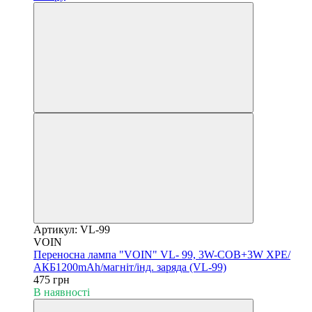
Артикул: VL-99
VOIN
Переносна лампа "VOIN" VL- 99, 3W-COB+3W XPE/
АКБ1200mAh/магніт/інд. заряда (VL-99)
475 грн
В наявності