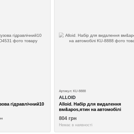
Артикул: KU-8888
ALLOID
зова гідравлічний10
Alloid. Набір для видалення
вм&apos,ятин на автомобілі
804 грн
рн
Немає в наявності