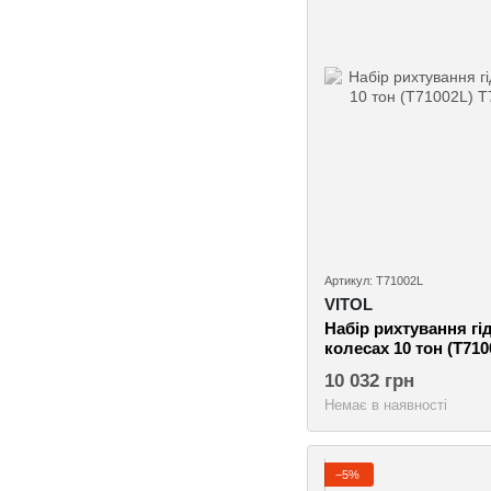
Артикул: T71002L
VITOL
Набiр рихтування гі
колесах 10 тон (T710
10 032 грн
Немає в наявності
−5%