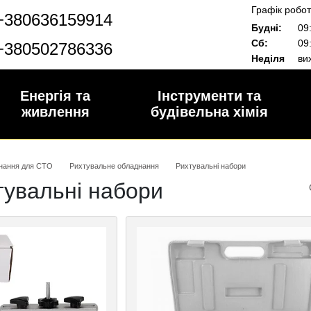
Графік робот
+380636159914
Будні:
09:
Сб:
09:
+380502786336
Неділя
вих
Енергія та
Інструменти та
живлення
будівельна хімія
нання для СТО
Рихтувальне обладнання
Рихтувальні набори
тувальні набори