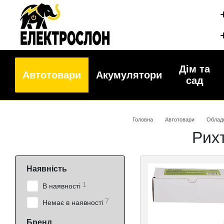
Перейти до основного контенту
Дім та
Автотовари
Акумулятори
сад
Головна
Автотовари
Облад
Рих
Наявність
1
В наявності
7
Немає в наявності
Бренд