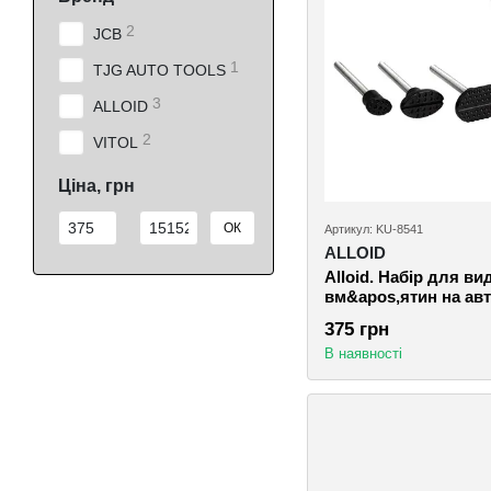
2
JCB
1
TJG AUTO TOOLS
3
ALLOID
2
VITOL
Ціна, грн
Від Ціна, грн
До Ціна, грн
ОК
Артикул: KU-8541
ALLOID
Alloid. Набір для в
вм&apos,ятин на авт
375 грн
В наявності