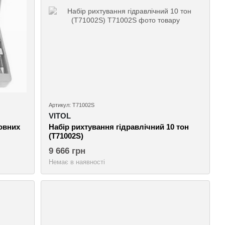
Артикул: T71002S
VITOL
зовних
Набiр рихтування гідравлічний 10 тон
(T71002S)
9 666 грн
Немає в наявності