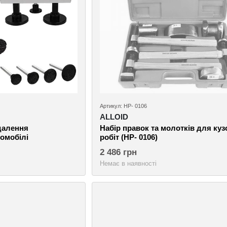
Артикул: НР- 0106
ALLOID
идалення
Набір правок та молотків для ку
омобілі
робіт (НР- 0106)
2 486 грн
Немає в наявності