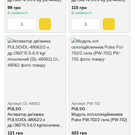
99 грн
115 грн
В наявності
В наявності
Артикул: DL-48062
Артикул: PW-702
PULSO
PULSO
Активатор дв/замка
Модуль ел/склопідйомників
PULSO/DL-48062/2-х
Pulso PW-702/2 скла (PW-702)
др./360°/5.5-6.0 kg/посилений
(DL-48062)
121 грн
423 грн