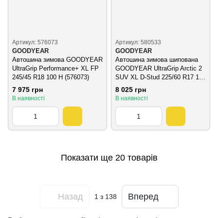
Артикул: 576073
Артикул: 580533
GOODYEAR
GOODYEAR
Автошина зимова GOODYEAR
Автошина зимова шипована
UltraGrip Performance+ XL FP
GOODYEAR UltraGrip Arctic 2
245/45 R18 100 H (576073)
SUV XL D-Stud 225/60 R17 103
T (580533)
7 975 грн
8 025 грн
В наявності
В наявності
Показати ще 20 товарів
Назад
Вперед
1
з 138