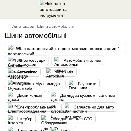
Автотовари
Шини автомобільні
Шини автомобільні
Наш партнерський інтернет-магазин автозапчастин "Євролео"
Автоаксесуари
Автомобільні оливи
Автосвітло
Автохімія
Акустика-Мультимедіа
Глушники
Диски колісні
Догляд за кузовом і салоном
Електрообладнання
Запчастини для авто
Інтер'єр
Обладнання для СТО
Техдопомога
Тюнінг