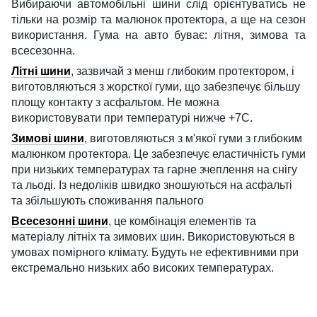
Вибираючи автомобільні шини слід орієнтуватись не
тільки на розмір та малюнок протектора, а ще на сезон
використання. Гума на авто буває: літня, зимова та
всесезонна.
Літні шини
, зазвичай з менш глибоким протектором, і
виготовляються з жорсткої гуми, що забезпечує більшу
площу контакту з асфальтом. Не можна
використовувати при температурі нижче +7С.
Зимові шини
, виготовляються з м'якої гуми з глибоким
малюнком протектора. Це забезпечує еластичність гуми
при низьких температурах та гарне зчеплення на снігу
та льоді. Із недоліків швидко зношуються на асфальті
та збільшують споживання пального
Всесезонні шини
, це комбінація елементів та
матеріалу літніх та зимових шин. Використовуються в
умовах помірного клімату. Будуть не ефективними при
екстремально низьких або високих температурах.