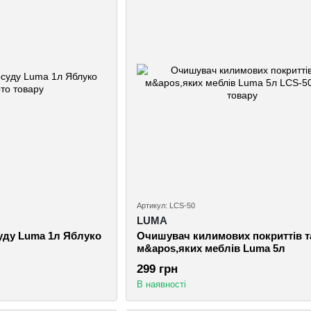
Артикул: LCS-50
LUMA
суду Luma 1л Яблуко
Очишувач килимових покриттів т
м&apos,яких меблів Luma 5л
299 грн
В наявності