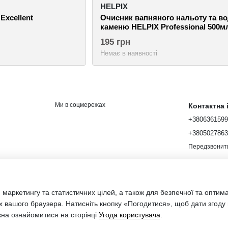
HELPIX
Excellent
Очисник вапняного нальоту та в
каменю HELPIX Professional 500м
тригер
195 грн
Немає в наявності
Ми в соцмережах
Контактна
+380636159
+380502786
Передзвонит
 маркетингу та статистичних цілей, а також для безпечної та оптим
х вашого браузера. Натисніть кнопку «Погодитися», щоб дати згоду
Інтернет-мага
жна ознайомитися на сторінці
Угода користувача
.