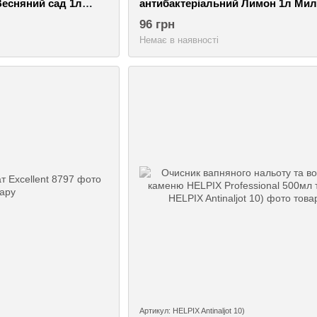
Весняний сад 1л
антибактеріальний Лимон 1л Мил
традиції
96 грн
Немає в наявності
Артикул: HELPIX Antinaljot 10)