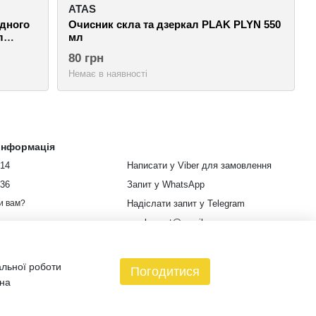
ATAS
одного
Очисник скла та дзеркал PLAK PLYN 550
л
мл
80 грн
Немає в наявності
 інформація
914
Написати у Viber для замовлення
336
Запит у WhatsApp
Надіслати запит у Telegram
и вам?
euroleopart@gmail.com
м. Харків, вулиця Кузнецька, 85
альної роботи
Мапа проїзду
Погодитися
 на
зин створений з Хорошоп