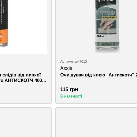
Артикул: ax-7013
Axxis
 слідів від липкої
Очищувач від клею "Антискотч" 
aero АНТИСКОТЧ 400
115 грн
В наявності