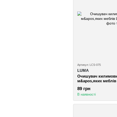
Артикул: LCS-075
LUMA
Очишувач килимових
м&apos,яких меблів
89 грн
В наявності