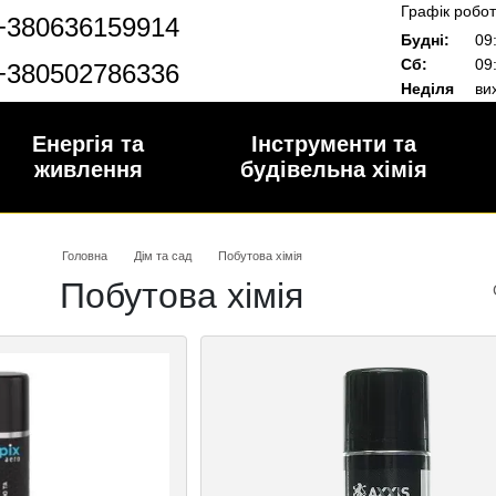
Графік робот
+380636159914
Будні:
09:
Сб:
09:
+380502786336
Неділя
вих
Енергія та
Інструменти та
живлення
будівельна хімія
Головна
Дім та сад
Побутова хімія
Побутова хімія