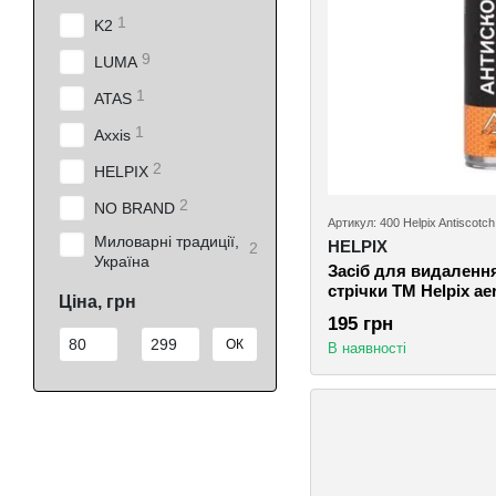
1
K2
9
LUMA
1
ATAS
1
Axxis
2
HELPIX
2
NO BRAND
Артикул: 400 Helpix Antiscotch
Миловарні традиції,
HELPIX
2
Україна
Засіб для видалення
стрічки TM Helpix 
Ціна, грн
мл
195 грн
Від Ціна, грн
До Ціна, грн
ОК
В наявності