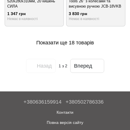
520х280х310мм, 20 кишень
Tools 26" з колесами та
СИЛА
висувною ручкою JCB-18VKB
1 347 грн
3 830 грн
Немає в наявності
Немає в наявності
Показати ще 18 товарів
Назад
Вперед
1
з 2
+380636159914
+380502786336
Контакти
Повна версія сайту