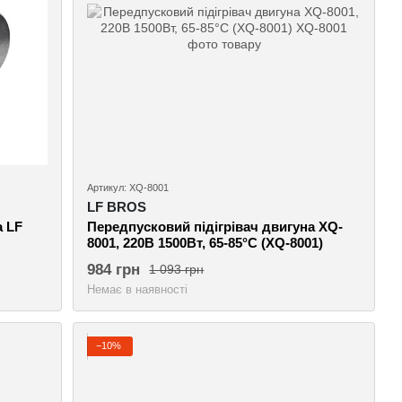
Артикул: XQ-8001
LF BROS
а LF
Передпусковий підігрівач двигуна XQ-
8001, 220В 1500Вт, 65-85°C (XQ-8001)
984 грн
1 093 грн
Немає в наявності
−10%