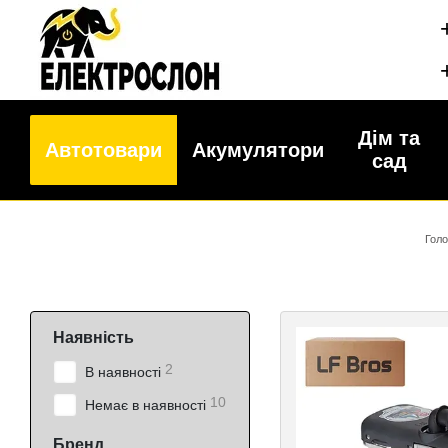
Перейти до основного контенту
Дім та
Автотовари
Акумулятори
сад
Гол
Наявність
2
В наявності
10
Немає в наявності
Бренд