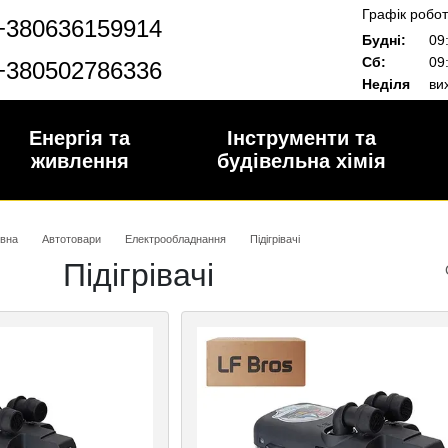
Графік робот
+380636159914
Будні:
09:
Сб:
09:
+380502786336
Неділя
вих
Енергія та
Інструменти та
живлення
будівельна хімія
овна
Автотовари
Електрообладнання
Підігрівачі
Підігрівачі