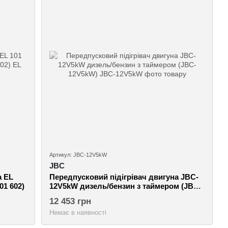
Артикул: JBC-12V5kW
JBC
а EL
Передпусковий підігрівач двигуна JBC-
01 602)
12V5kW дизель/бензин з таймером (JBC-
12V5kW)
12 453 грн
Немає в наявності