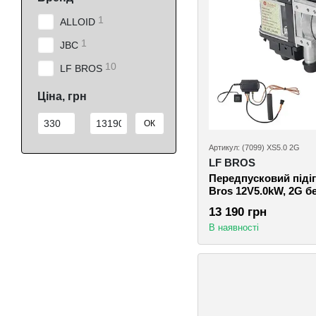
1
ALLOID
1
JBC
10
LF BROS
Ціна, грн
Від Ціна, грн
До Ціна, грн
ОК
Артикул: (7099) XS5.0 2G
LF BROS
Передпусковий підіг
Bros 12V5.0kW, 2G б
13 190 грн
В наявності