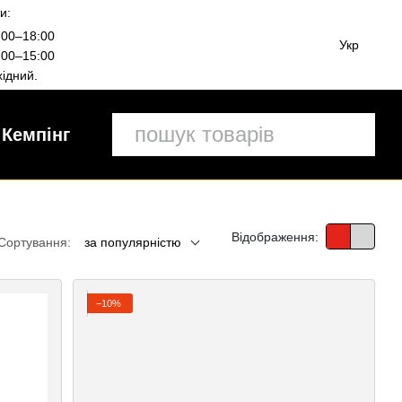
и:
00–18:00
Укр
00–15:00
ідний.
Кемпінг
Відображення:
Сортування:
за популярністю
−10%