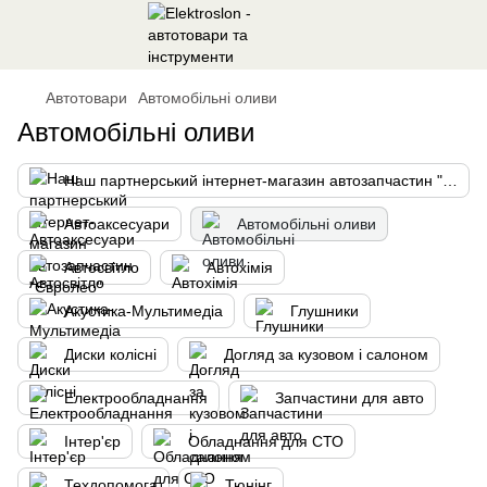
Автотовари
Автомобільні оливи
Автомобільні оливи
Наш партнерський інтернет-магазин автозапчастин "Євролео"
Автоаксесуари
Автомобільні оливи
Автосвітло
Автохімія
Акустика-Мультимедіа
Глушники
Диски колісні
Догляд за кузовом і салоном
Електрообладнання
Запчастини для авто
Інтер'єр
Обладнання для СТО
Техдопомога
Тюнінг