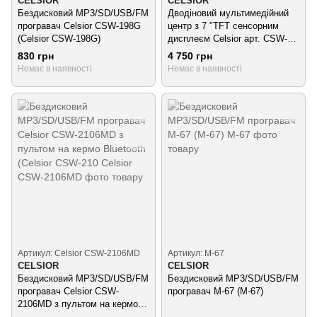
CELSIOR
CELSIOR
Бездисковий MP3/SD/USB/FM
Дводіновий мультимедійний
програвач Celsior CSW-198G
центр з 7 "TFT сенсорним
(Celsior CSW-198G)
дисплеєм Celsior арт. CSW-
200A Android GPS (Celsi
830 грн
4 750 грн
Немає в наявності
Немає в наявності
Артикул: Celsior CSW-2106MD
Артикул: M-67
CELSIOR
CELSIOR
Бездисковий MP3/SD/USB/FM
Бездисковий MP3/SD/USB/FM
програвач Celsior CSW-
програвач M-67 (M-67)
2106MD з пультом на кермо
Bluetooth (Celsior CSW-210