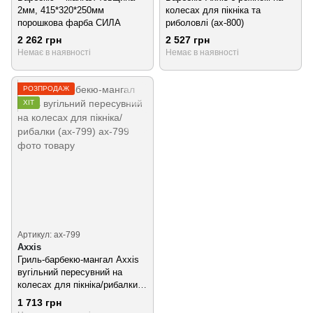
2мм, 415*320*250мм
колесах для пікніка та
порошкова фарба СИЛА
риболовлі (ax-800)
2 262 грн
2 527 грн
Немає в наявності
Немає в наявності
РОЗПРОДАЖ
ХІТ
Артикул: ax-799
Axxis
Гриль-барбекю-мангал Axxis
вугільний пересувний на
колесах для пікніка/рибалки
(ax-799)
1 713 грн