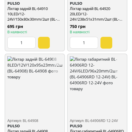
PULSO
PULSO
Ліхтар задній BL-64910
Ліхтар задній BL-64920
10LED/12-
20LED/12-
24V/150х80х30mm/2шт (BL-
24V/238х51х31mm/2шт (BL-
64910)
64920)
695 грн
750 грн
В наявності
В наявності
Артикул: BL-64908
Артикул: BL-64906RD 12-24V
PULSO
PULSO
Ліхтар задній BL-64908
Ліхтар габаритний BL-64906RD