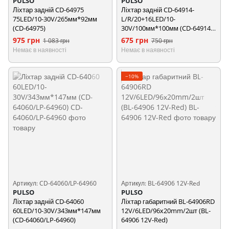
PULSO
PULSO
Ліхтар задній CD-64975
Ліхтар задній CD-64914-
75LED/10-30V/265мм*92мм
L/R/20+16LED/10-
(CD-64975)
30V/100мм*100мм (CD-64914-
L/R)
975 грн
675 грн
1 083 грн
750 грн
Немає в наявності
Немає в наявності
−10%
Артикул: CD-64060/LP-64960
Артикул: BL-64906 12V-Red
PULSO
PULSO
Ліхтар задній CD-64060
Ліхтар габаритний BL-64906RD
60LED/10-30V/343мм*147мм
12V/6LED/96х20mm/2шт (BL-
(CD-64060/LP-64960)
64906 12V-Red)