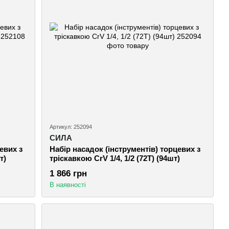
Артикул: 252094
СИЛА
евих з
Набір насадок (інструментів) торцевих з
т)
тріскавкою CrV 1/4, 1/2 (72Т) (94шт)
1 866 грн
В наявності