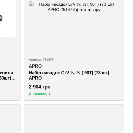
Артикул: 251473
APRO
евих з
Набір насадок CrV ¼, ½ ( 90Т) (73 шт)
150шт)
APRO
2 904 грн
В наявності