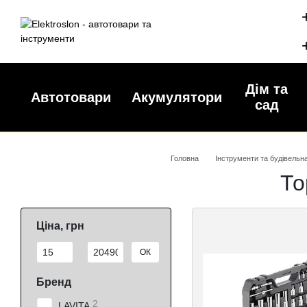
Перейти до основного контенту
Дім та
Автотовари
Акумулятори
сад
Головна
Інструменти та будівельна
То
Ціна, грн
Від Ціна, грн
До Ціна, грн
ОК
Бренд
2
LAVITA