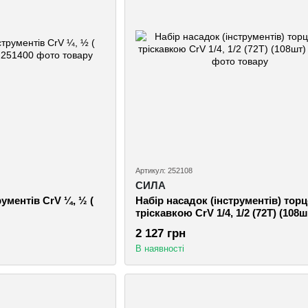
Артикул: 252108
СИЛА
рументів CrV ¼, ½ (
Набір насадок (інструментів) торц
тріскавкою CrV 1/4, 1/2 (72Т) (108ш
2 127 грн
В наявності