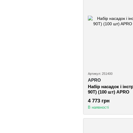
Артикул: 251400
APRO
Набір насадок і інст
90Т) (100 шт) APRO
4 773 грн
В наявності