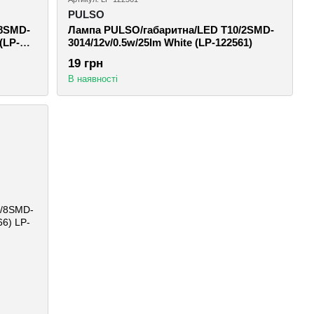
PULSO
/8SMD-
Лампа PULSO/габаритна/LED T10/2SMD-
(LP-
3014/12v/0.5w/25lm White (LP-122561)
19 грн
В наявності