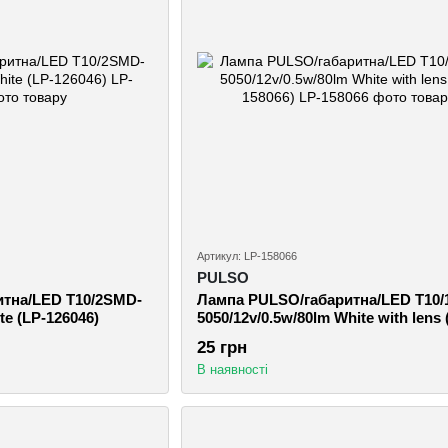
Артикул: LP-158066
PULSO
тна/LED T10/2SMD-
Лампа PULSO/габаритна/LED T10
te (LP-126046)
5050/12v/0.5w/80lm White with lens 
158066)
25 грн
В наявності