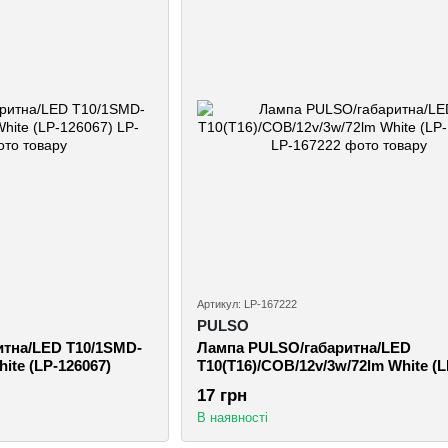
Артикул: LP-167222
PULSO
тна/LED T10/1SMD-
Лампа PULSO/габаритна/LED
hite (LP-126067)
T10(T16)/COB/12v/3w/72lm White (L
167222)
17 грн
В наявності