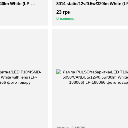
240lm White (LP-
3014 static/12v/0.5w/320lm White (L
133261)
23 грн
В наявності
Артикул: LP-188066