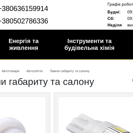
Графік робот
+380636159914
Будні:
09:
Сб:
09:
+380502786336
Неділя
вих
Енергія та
Інструменти та
живлення
будівельна хімія
Автотовари
Автосвітло
Лампи габариту та салону
и габариту та салону