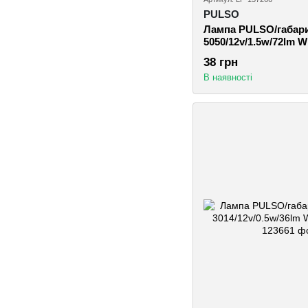
PULSO
Лампа PULSO/габари
5050/12v/1.5w/72lm Wh
157266)
38 грн
В наявності