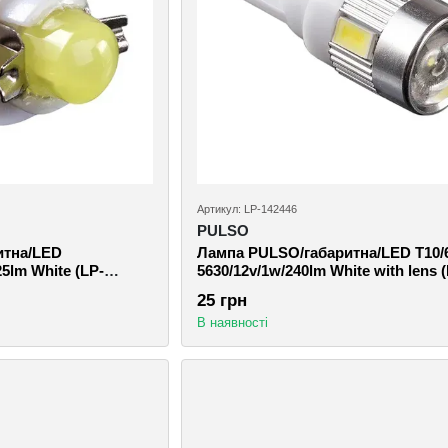
Артикул: LP-142446
PULSO
итна/LED
Лампа PULSO/габаритна/LED T10
5lm White (LP-
5630/12v/1w/240lm White with lens 
142446)
25 грн
В наявності