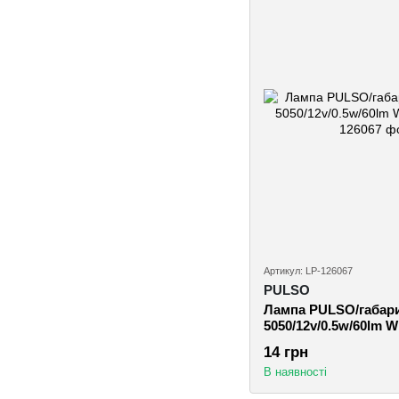
Артикул: LP-126067
PULSO
Лампа PULSO/габари
5050/12v/0.5w/60lm W
14 грн
В наявності