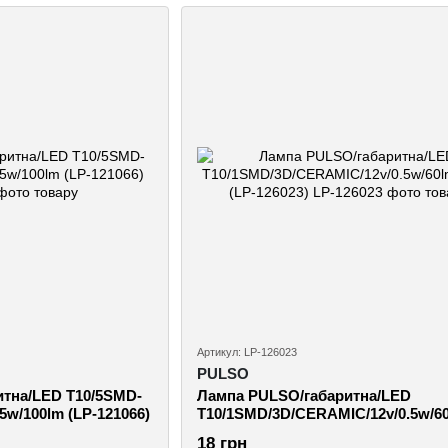
Артикул: LP-126023
PULSO
тна/LED T10/5SMD-
Лампа PULSO/габаритна/LED
5w/100lm (LP-121066)
T10/1SMD/3D/CERAMIC/12v/0.5w/6
White (LP-126023)
18 грн