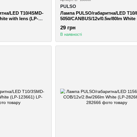
PULSO
тна/LED T10/4SMD-
Лампа PULSO/габаритна/LED T10
ite with lens (LP-
5050/CANBUS/12v/0.5w/80lm White 
188066)
29 грн
В наявності