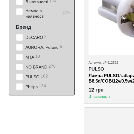
174
В наявності
Немає в
419
наявності
Бренд
3
DECARO
5
AURORA, Poland
18
MTA
Артикул: LP-112522
270
NO BRAND
PULSO
Лампа PULSO/габар
162
PULSO
B8,5d/COB/12v/0.5w/2
134
112522)
Philips
12 грн
В наявності