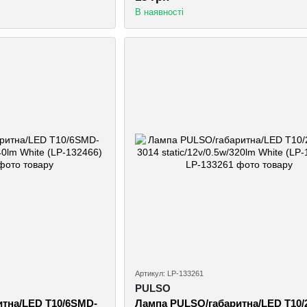
В наявності
Артикул: LP-133261
PULSO
тна/LED T10/6SMD-
Лампа PULSO/габаритна/LED T10