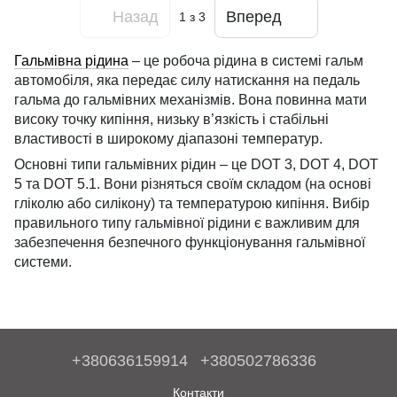
Назад
Вперед
1
з 3
Гальмівна рідина
– це робоча рідина в системі гальм
автомобіля, яка передає силу натискання на педаль
гальма до гальмівних механізмів. Вона повинна мати
високу точку кипіння, низьку в’язкість і стабільні
властивості в широкому діапазоні температур.
Основні типи гальмівних рідин – це DOT 3, DOT 4, DOT
5 та DOT 5.1. Вони різняться своїм складом (на основі
гліколю або силікону) та температурою кипіння. Вибір
правильного типу гальмівної рідини є важливим для
забезпечення безпечного функціонування гальмівної
системи.
+380636159914
+380502786336
Контакти