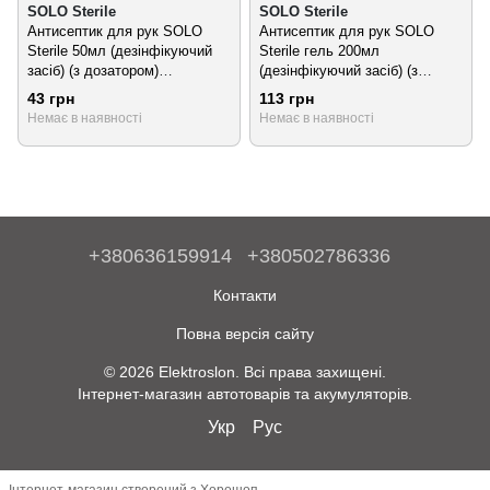
SOLO Sterile
SOLO Sterile
Антисептик для рук SOLO
Антисептик для рук SOLO
Sterile 50мл (дезінфікуючий
Sterile гель 200мл
засіб) (з дозатором)
(дезінфікуючий засіб) (з
PRIMATERRA
дозатором) PRIMATERRA
43 грн
113 грн
Немає в наявності
Немає в наявності
+380636159914
+380502786336
Контакти
Повна версія сайту
© 2026 Elektroslon. Всі права захищені.
Інтернет-магазин автотоварів та акумуляторів.
Укр
Рус