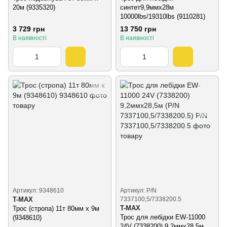
20м (9335320)
синтет9,9ммх28м
10000lbs/19310lbs (9110281)
3 729 грн
13 750 грн
В наявності
В наявності
Артикул: 9348610
Артикул: P/N
T-MAX
7337100,5/7338200.5
T-MAX
Трос (стропа) 11т 80мм х 9м
Трос для лебідки EW-11000
(9348610)
24V (7338200) 9,2ммх28,5м