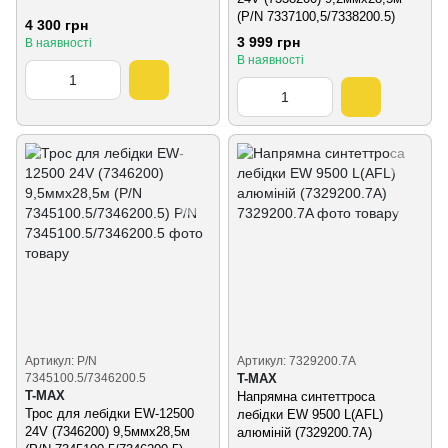
(P/N 7337100,5/7338200.5)
4 300 грн
3 999 грн
В наявності
В наявності
Артикул: P/N
Артикул: 7329200.7A
7345100.5/7346200.5
T-MAX
T-MAX
Напрямна синтеттроса
Трос для лебідки EW-12500
лебідки EW 9500 L(AFL)
24V (7346200) 9,5ммх28,5м
алюміній (7329200.7A)