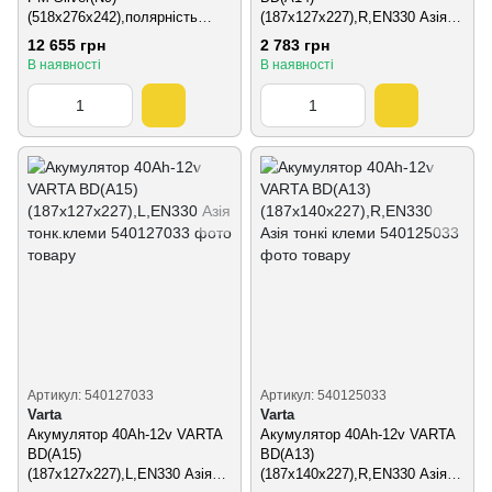
(518x276x242),полярність
(187х127х227),R,EN330 Азія
зворотна (3),EN1150
тонк.клеми
12 655 грн
2 783 грн
В наявності
В наявності
Артикул: 540127033
Артикул: 540125033
Varta
Varta
Акумулятор 40Ah-12v VARTA
Акумулятор 40Ah-12v VARTA
BD(A15)
ВD(A13)
(187х127х227),L,EN330 Азія
(187x140x227),R,EN330 Азія