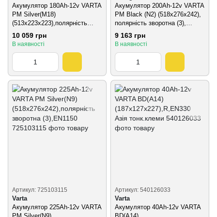
Акумулятор 180Ah-12v VARTA
Акумулятор 200Ah-12v VARTA
PM Silver(M18)
PM Black (N2) (518х276х242),
(513x223x223),полярність
полярність зворотна (3),
зворотна (3),EN1000
EN1050
10 059 грн
9 163 грн
В наявності
В наявності
Артикул: 725103115
Артикул: 540126033
Varta
Varta
Акумулятор 225Ah-12v VARTA
Акумулятор 40Ah-12v VARTA
PM Silver(N9)
BD(A14)