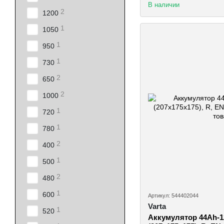
В наличии
2
1200
1
1050
1
950
1
730
2
650
2
1000
1
720
1
780
2
400
1
500
2
480
1
600
Артикул: 544402044
Varta
1
520
Аккумулятор 44Ah-