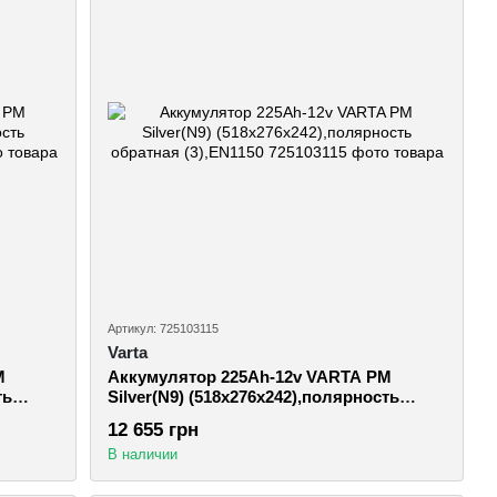
Артикул: 725103115
Varta
M
Аккумулятор 225Ah-12v VARTA PM
ть
Silver(N9) (518x276x242),полярность
обратная (3),EN1150
12 655 грн
В наличии