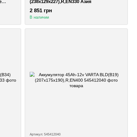
е
(238х129х227),R,EN330 Азия
2 851 грн
В наличии
Артикул: 545412040