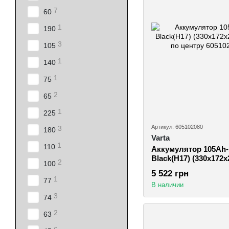
7
60
1
190
3
105
1
140
1
75
2
65
1
225
Артикул: 605102080
3
180
Varta
1
110
Аккумулятор 105Ah
Black(H17) (330х172х
2
100
клеммы по центру
5 522 грн
1
77
В наличии
3
74
2
63