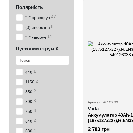
Полярність
47
"+" праворуч
8
(3) Зворотна
14
"+" ліворуч
Пусковий струм А
1
440
2
1150
2
850
8
800
Артикул: 540126033
Varta
3
760
Аккумулятор 40Ah-1
(187х127х227),R,EN3
2
640
2 783 грн
4
680