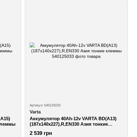
Артикул: 540125033
Varta
A15)
Аккумулятор 40Ah-12v VARTA ВD(A13)
.клеммы
(187x140x227),R,EN330 Азия тонкие
клеммы
2 539 грн