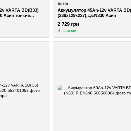
Varta
2v VARTA BD(B33)
Аккумулятор 45Ah-12v VARTA BD(
30 Азия тонкие
(238х129х227),L,EN330 Азия
2 729 грн
В наличии