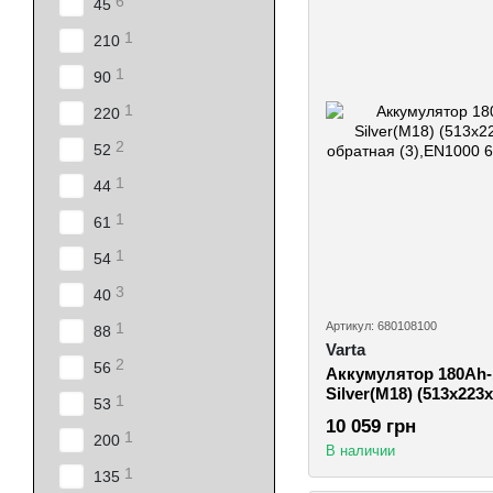
6
45
1
210
1
90
1
220
2
52
1
44
1
61
1
54
3
40
Артикул: 680108100
1
88
Varta
2
56
Аккумулятор 180Ah
Silver(M18) (513x223
1
53
обратная (3),EN1000
10 059 грн
1
200
В наличии
1
135