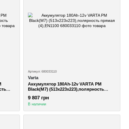
Артикул: 680033110
Varta
M
Аккумулятор 180Ah-12v VARTA PM
сть
Black(M7) (513x223x223),полярность
прямая (4),EN1100
9 807 грн
В наличии