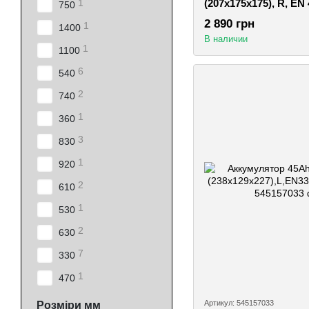
1
(207х175х175), R, EN
750
2 890 грн
1
1400
В наличии
1
1100
6
540
2
740
1
360
3
830
1
920
2
610
1
530
2
630
7
330
1
470
Артикул: 545157033
Розміри мм