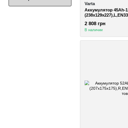
Varta
Аккумулятор 45Ah-1
(238х129х227),L,EN3
клеммы
2 808 грн
В наличии