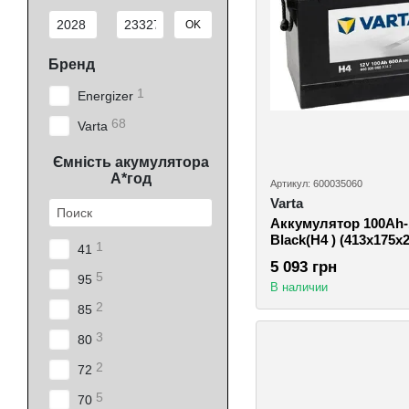
От Цена, грн
До Цена, грн
OK
Бренд
1
Energizer
68
Varta
Ємність акумулятора
А*год
Артикул: 600035060
Varta
Аккумулятор 100Ah
Black(H4 ) (413x175x2
1
41
5 093 грн
5
95
В наличии
2
85
3
80
2
72
5
70