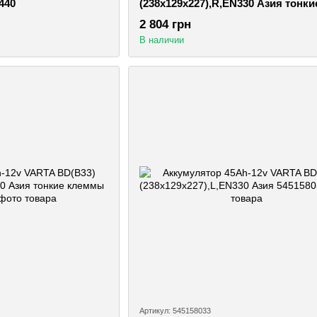
 440
(238х129х227),R,EN330 Азия тонки
клеммы
2 804 грн
В наличии
Артикул: 545158033