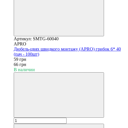
Артикул: SMTG-60040
APRO
Дюбель-цвях швидкого монтажу (APRO) грибок 6* 40
(пач - 100шт)
59 грн
66 грн
В наличии