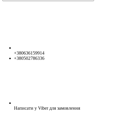
+380636159914
+380502786336
Написати у Viber для замовлення