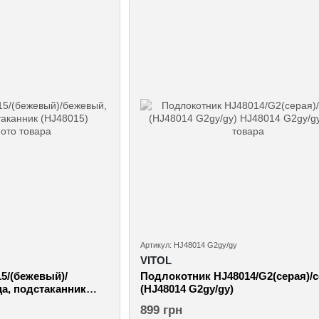
Артикул: HJ48014 G2gy/gy
VITOL
5/(бежевый)/
Подлокотник HJ48014/G2(серая)/
а, подстаканник
(HJ48014 G2gy/gy)
899 грн