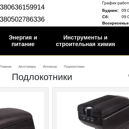
График работ
380636159914
Будние:
09:
Сб:
09:
380502786336
Воскресенье
Энергия и
Инструменты и
питание
строительная химия
Главная
Автотовары
Интерьер
Подлокотники
Подлокотники