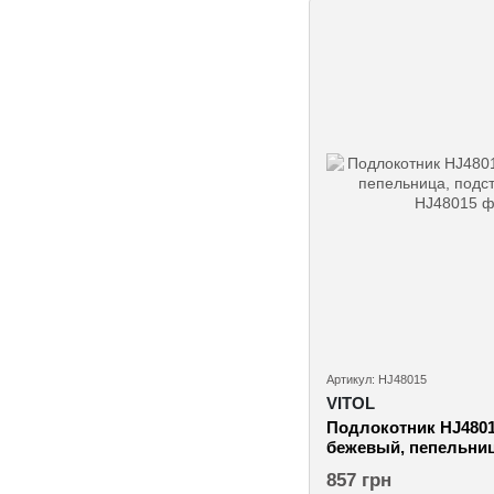
Артикул: HJ48015
VITOL
Подлокотник HJ4801
бежевый, пепельниц
(HJ48015)
857 грн