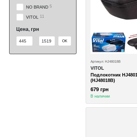
5
NO BRAND
11
VITOL
Цена, грн
От Цена, грн
До Цена, грн
OK
Артикул: HJ48018B
VITOL
Подлокотник HJ480
(HJ48018B)
679 грн
В наличии