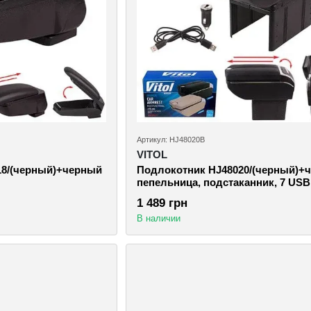
Артикул: HJ48020B
VITOL
18/(черный)+черный
Подлокотник HJ48020/(черный)+
пепельница, подстаканник, 7 USB
(HJ48020B)
1 489 грн
В наличии