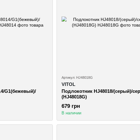
Артикул: HJ48018G
VITOL
4/G1(бежевый)/
Подлокотник HJ48018/(серый)/се
(HJ48018G)
679 грн
В наличии