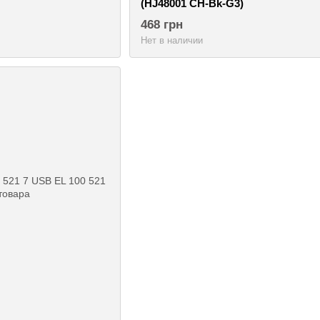
(HJ48001 CH-Bk-G3)
468 грн
Нет в наличии