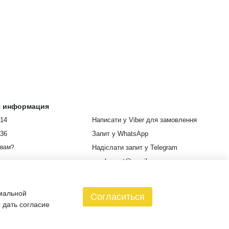
я информация
914
Написати у Viber для замовлення
336
Запит у WhatsApp
Надіслати запит у Telegram
 вам?
euroleopart@gmail.com
г. Харьков, улица Кузнецкая, 85
имальной
Карта проезда
Согласиться
 дать согласие
зин создан с Хорошоп