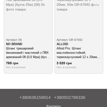
Артикул: 08
Артикул: GR-67692
NO BRAND
ALLOID
Шланг тришаровий
Alloid Pro. Шланг
бензиновий і масляний з ПВХ
маслобензостойкий,
армований 08 (0,6 Mpa) (бухта
термокаучуковий 12 х 20мм,
25м) (08)
50м
769 грн
3 020 грн
Нет в наличии
Нет в наличии
+380636159914
+380502786336
Контакты