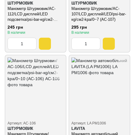
ШТУРМОВИК
ШТУРМОВИК
Манометр Штурмовик/AC-
Манометр Штурмовик/AC-
112/LCD дисплей/LED
107/LCD дисплей/LED/psi-bar-
подсветка/psi-bar-кg/см2-
кg/см2-kpa/0~7 (AC-107)
kpa/0~10 (AC-112)
245 грн
295 грн
В наличии
В наличии
Артикул: АС-106
Артикул: LA PM1006
ШТУРМОВИК
LAVITA
Манометр Штурмовик/
Манометр автомобільний