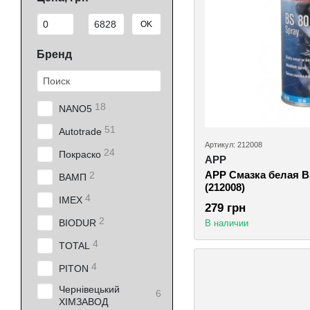
От Цена, грн
До Цена, грн
OK
Бренд
18
NANO5
51
Autotrade
Артикул: 212008
24
Покраско
APP
APP Смазка белая BS
2
ВАМП
(212008)
4
IMEX
279 грн
2
BIODUR
В наличии
4
TOTAL
4
PITON
Чернівецький
6
ХІМЗАВОД