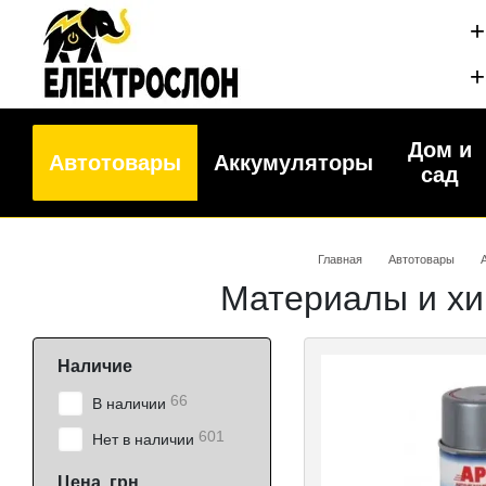
Перейти к основному контенту
+
+
Дом и
Автотовары
Аккумуляторы
сад
Главная
Автотовары
Материалы и хи
Наличие
66
В наличии
601
Нет в наличии
Цена, грн