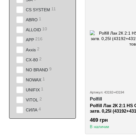
11
CS SYSTEM
1
ABRO
10
ALLOID
216
APP
2
Axxis
2
CX-80
9
NO BRAND
1
NOWAX
1
UNIFIX
Артикул: 43192+43194
Polfill
2
VITOL
Polfill Лак 2К 2:1 HS C
4
СИЛА
затв. 0,25l (43192+43
469 грн
В наличии