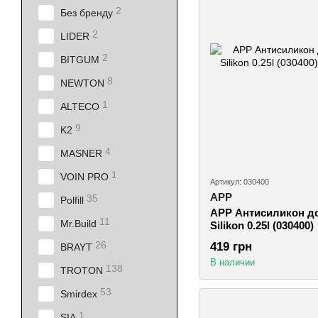
2
Без бренду
2
LIDER
2
BITGUM
8
NEWTON
1
ALTECO
9
K2
4
MASNER
1
VOIN PRO
Артикул: 030400
APP
35
Polfill
APP Антисиликон до
11
Mr.Build
Silikon 0.25l (030400)
26
419 грн
BRAYT
В наличии
138
TROTON
53
Smirdex
1
SIA