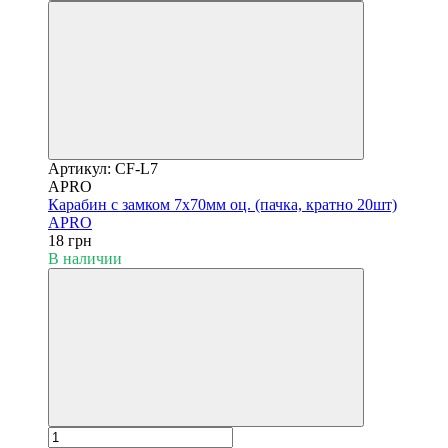
Артикул: CF-L7
APRO
Карабин с замком 7х70мм оц. (пачка, кратно 20шт)
APRO
18 грн
В наличии