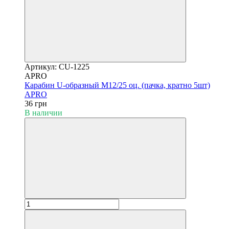
Артикул: CU-1225
APRO
Карабин U-образный М12/25 оц. (пачка, кратно 5шт)
APRO
36 грн
В наличии