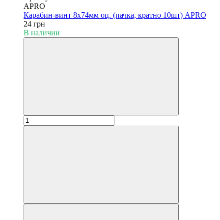
APRO
Карабин-винт 8х74мм оц. (пачка, кратно 10шт) APRO
24 грн
В наличии