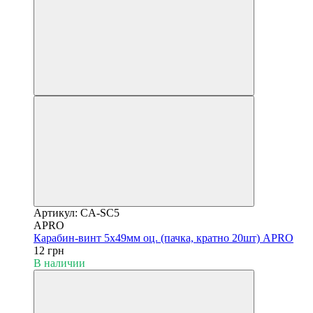
Артикул: CA-SC5
APRO
Карабин-винт 5х49мм оц. (пачка, кратно 20шт) APRO
12 грн
В наличии