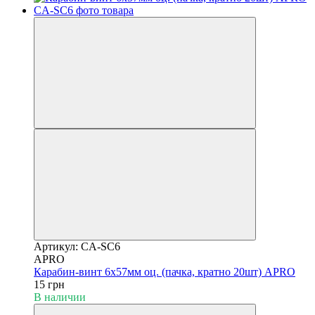
Артикул: CA-SC6
APRO
Карабин-винт 6х57мм оц. (пачка, кратно 20шт) APRO
15 грн
В наличии