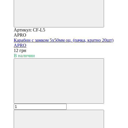
Артикул: CF-L5
APRO
Карабин с замком 5х50мм оц. (пачка, кратно 20шт)
APRO
12 грн
В наличии