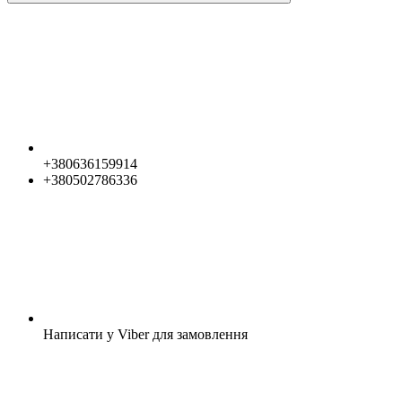
+380636159914
+380502786336
Написати у Viber для замовлення