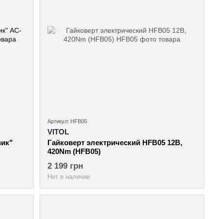
Артикул: HFB05
VITOL
вик"
Гайковерт электрический HFB05 12В,
420Nm (HFB05)
2 199 грн
Нет в наличии