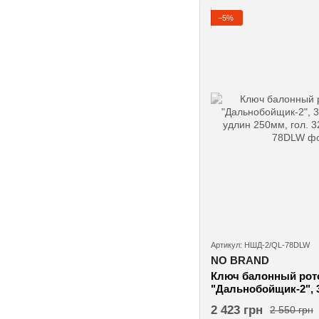
−5%
Артикул: НШД-2/QL-78DLW
NO BRAND
Ключ балонный рот
"Дальнобойщик-2", 3
удлин 250мм, гол. 32
2 423 грн
2 550 грн