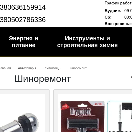
График работ
380636159914
Будние:
09:
Сб:
09:
380502786336
Воскресенье
Энергия и
Инструменты и
питание
строительная химия
Главная
Автотовары
Техпомощь
Шиноремонт
Шиноремонт