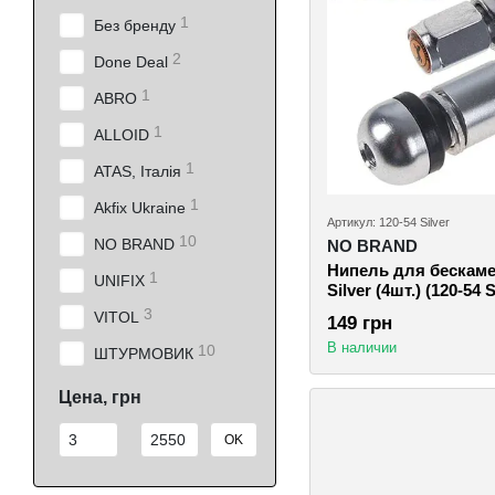
1
Без бренду
2
Done Deal
1
ABRO
1
ALLOID
1
ATAS, Італія
1
Akfix Ukraine
Артикул: 120-54 Silver
10
NO BRAND
NO BRAND
Нипель для бескаме
1
UNIFIX
Silver (4шт.) (120-54 S
3
VITOL
149 грн
В наличии
10
ШТУРМОВИК
Цена, грн
От Цена, грн
До Цена, грн
OK