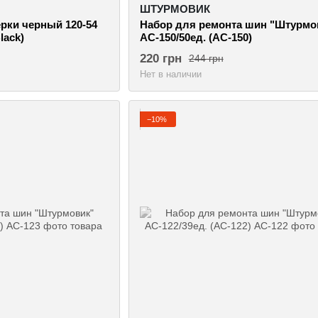
ШТУРМОВИК
рки черный 120-54
Набор для ремонта шин "Штурмо
lack)
АС-150/50ед. (АС-150)
220 грн
244 грн
Нет в наличии
−10%