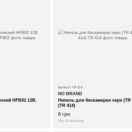
Артикул: TR 414
NO BRAND
еский HFB02 12В,
Нипель для бескамерки черн (TR 
(TR 414)
8 грн
Нет в наличии