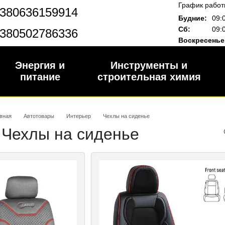
График работ
380636159914
Будние:
09:
Сб:
09:
380502786336
Воскресенье
Энергия и
Инструменты и
питание
строительная химия
вная
Автотовары
Интерьер
Чехлы на сиденье
Чехлы на сиденье