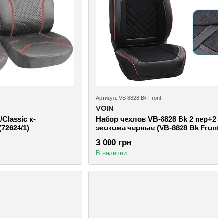
Артикул: VB-8828 Bk Front
VOIN
Classic к-
Набор чехлов VB-8828 Bk 2 пер+2
72624/1)
экокожа черные (VB-8828 Bk Front
3 000 грн
В наличии