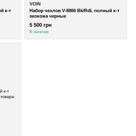
VOIN
й к-т
Набор чехлов V-8866 Bk/RdL полный к-т
экокожа черные
5 500 грн
В наличии