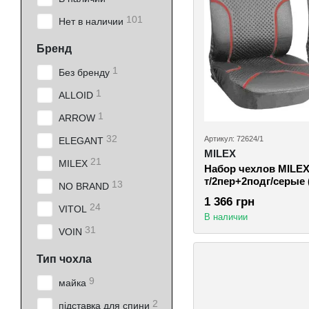
101
Нет в наличии
Бренд
1
Без бренду
1
ALLOID
1
ARROW
32
Артикул: 72624/1
ELEGANT
MILEX
21
MILEX
Набор чехлов MILEX/
т/2пер+2подг/серые (
13
NO BRAND
1 366 грн
24
VITOL
В наличии
31
VOIN
Тип чохла
9
майка
2
підставка для спини