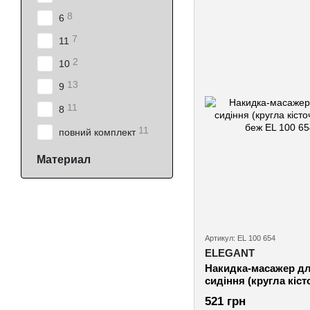
8
6
7
11
2
10
13
9
11
8
11
повний комплект
Материал
Артикул: EL 100 654
ELEGANT
Накидка-масажер дл
сидіння (кругла кіст
47х100см, беж
521 грн