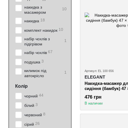
накидка з
10
масажером
18
накидка
10
комплект накидок
набір чохлів з
1
підігрівом
67
набір чохлів
3
подушка
килимок під
Артикул: EL 100 656
1
автокрісло
ELEGANT
Накидка-масажер дл
Колір
сидіння (бамбук) 47 
44
чорний
476 грн
В наличии
3
білий
8
червоний
26
сірий