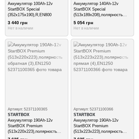
Аккумулятор 100Ah-12v
Аккумулятор 140Ah-12v
StartBOX Special
StartBOX Special
(352x175x190),R,EN800
(513x189x208),полярность
обратная (3),EN900
3 440 грн
5 054 грн
Нет в наличии
Нет в наличии
Артикул: 52371100365
Артикул: 52371100366
STARTBOX
STARTBOX
Аккумулятор 190Ah-12v
Аккумулятор 190Ah-12v
StartBOX Premium
StartBOX Premium
(513x220x223),полярность
(513x223x223),полярность
обратная (3),EN1250
прямая (4),EN1250