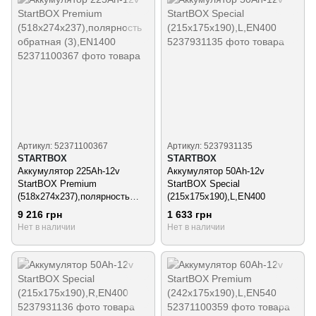
Артикул: 52371100367
Артикул: 5237931135
STARTBOX
STARTBOX
Аккумулятор 225Ah-12v
Аккумулятор 50Ah-12v
StartBOX Premium
StartBOX Special
(518x274x237),полярность
(215x175x190),L,EN400
обратная (3),EN1400
9 216 грн
1 633 грн
Нет в наличии
Нет в наличии