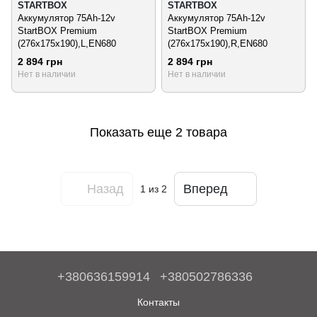
STARTBOX
STARTBOX
Аккумулятор 75Ah-12v
Аккумулятор 75Ah-12v
StartBOX Premium
StartBOX Premium
(276x175x190),L,EN680
(276x175x190),R,EN680
2 894 грн
2 894 грн
Нет в наличии
Нет в наличии
Показать еще 2 товара
Назад
Вперед
1
из 2
+380636159914
+380502786336
Контакты