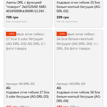
Лампы DRL с функцией
Ходовые огни гибкие 23.5см
"поворот" 2в1/S25/60 SMD-
белые+желтый бегущие (AG-
4014/5000K&3000K/12-24V
DRL-D2)
60226 (LP-25600/4014)
709 грн
339 грн
Нет в наличии
Нет в наличии
−10%
−10%
Артикул: AG-DRL-D3
Артикул: AG-DRL-D4
AG
AG
Ходовые огни гибкие 27.5см
Ходовые огни гибкие 34.5см
3 color бегущие (AG-DRL-D3)
белые+желтый бегущие (AG-
DRL-D4)
441 грн
486 грн