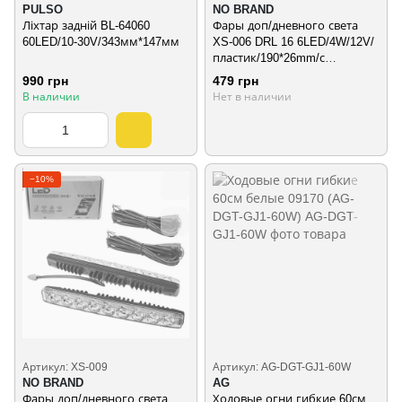
PULSO
NO BRAND
Ліхтар задній BL-64060
Фары доп/дневного света
60LED/10-30V/343мм*147мм
XS-006 DRL 16 6LED/4W/12V/
пластик/190*26mm/с
поворотом бегущий 10453
990 грн
479 грн
(XS-00
В наличии
Нет в наличии
−10%
Артикул: XS-009
Артикул: AG-DGT-GJ1-60W
NO BRAND
AG
Фары доп/дневного света
Ходовые огни гибкие 60см