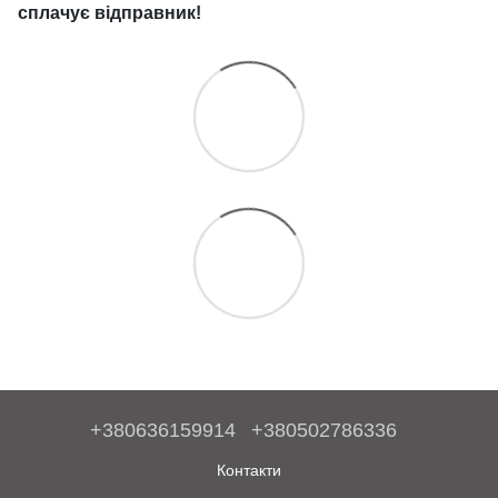
сплачує
відправник!
+380636159914
+380502786336
Контакти