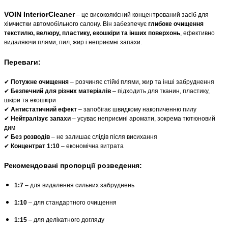
VOIN InteriorCleaner
– це високоякісний концентрований засіб для
хімчистки автомобільного салону. Він забезпечує
глибоке очищення
текстилю, велюру, пластику, екошкіри та інших поверхонь
, ефективно
видаляючи плями, пил, жир і неприємні запахи.
Переваги:
✔
Потужне очищення
– розчиняє стійкі плями, жир та інші забруднення
✔
Безпечний для різних матеріалів
– підходить для тканин, пластику,
шкіри та екошкіри
✔
Антистатичний ефект
– запобігає швидкому накопиченню пилу
✔
Нейтралізує запахи
– усуває неприємні аромати, зокрема тютюновий
дим
✔
Без розводів
– не залишає слідів після висихання
✔
Концентрат 1:10
– економічна витрата
Рекомендовані пропорції розведення:
1:7
– для видалення сильних забруднень
1:10
– для стандартного очищення
1:15
– для делікатного догляду