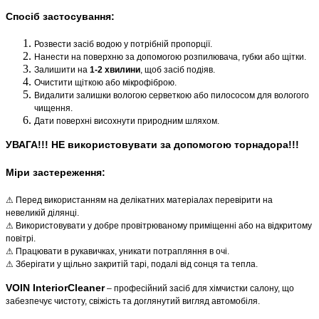
Спосіб застосування:
Розвести засіб водою у потрібній пропорції.
Нанести на поверхню за допомогою розпилювача, губки або щітки.
Залишити на
1-2 хвилини
, щоб засіб подіяв.
Очистити щіткою або мікрофіброю.
Видалити залишки вологою серветкою або пилососом для вологого
чищення.
Дати поверхні висохнути природним шляхом.
УВАГА!!! НЕ використовувати за допомогою торнадора!!!
Міри застереження:
⚠ Перед використанням на делікатних матеріалах перевірити на
невеликій ділянці.
⚠ Використовувати у добре провітрюваному приміщенні або на відкритому
повітрі.
⚠ Працювати в рукавичках, уникати потрапляння в очі.
⚠ Зберігати у щільно закритій тарі, подалі від сонця та тепла.
VOIN InteriorCleaner
– професійний засіб для хімчистки салону, що
забезпечує чистоту, свіжість та доглянутий вигляд автомобіля.