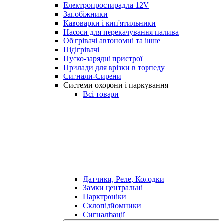
Електропростирадла 12V
Запобіжники
Кавоварки і кип'ятильники
Насоси для перекачування палива
Обігрівачі автономні та інше
Підігрівачі
Пуско-зарядні пристрої
Прилади для врізки в торпеду
Сигнали-Сирени
Системи охорони і паркування
Всі товари
Датчики, Реле, Колодки
Замки центральні
Парктроніки
Склопідйомники
Сигналізації