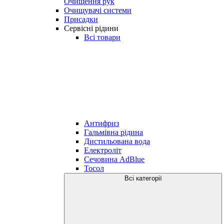
Очищення рук
Очищувачі системи
Присадки
Сервісні рідини
Всі товари
Антифриз
Гальмівна рідина
Дистильована вода
Електроліт
Сечовина AdBlue
Тосол
Всі категорії