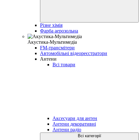
Різне хімія
Фарба аерозольна
Акустика-Мультимедіа
FM-трансмітери
Автомобільні відеореєстратори
Антени
Всі товари
Аксесуари для антен
Антени декоративні
Антени радіо
Всі категорії