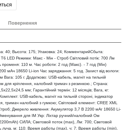
иться
Повернення
а: 40; Высота: 175; Упаковка: 24; КомментарийСбыта:
Т6 LED Режими: Макс - Мін - Строб Світловий потік: 700 Лм
 променя: 110 м. Час роботи: 2 год (Макс). - 7 год (Мін)
00 мАч 18650 Li-ion Час заряджання: 5 год. Захист від вологи:
м Вага: 105 г. Додатково: USB-кабель, магніт на тильній
жим для кріплення, налобний тримач з резинкою.; Страна:
,5х22,5х24,5 мм; Гарантійний термін: 12 місяців; Вага, кг:
Комплект: USB-кабель, магніт на тильній стороні, індикатор
ння, тримач налобний з гумкою; Світловий елемент: CREE XML
Строб; Джерело живлення: Акумулятор 3,7 В 2200 мАг 18650 Li-
Найменування для ІМ Укр: Ліхтар ручний/налобний Ом
 2200mAh) СИЛА; Световой поток (max), Лм: 700; Световой
ь луча, м: 110; Время работы (max), ч: 7; Время работы (min),