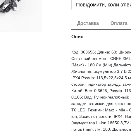
Повідомити, коли з'яв
Доставка
Оплата
Опис
Код: 063656; Длина: 60; Ширин
Світловий елемент: CREE XML 
(Макс) - 180 Лм (Мін) Дальність
Живлення: акумулятор 3,7 В 22
IPX4 Розмір: 113,5х22,5х24,5 м
стороні, індикатор заряду, за
Китай; Вес: 0.3625; Розмір: 113
0,105; Вид: Ручной/налобный; 
зарядки, затискач для кріпле
Т6 LED; Режими: Макс - Мін - 
ion; Захист от вологи: IPX4; 
(акумулятор Li-ion 18650 3,7V
поток (min), Лм: 180; Дальност