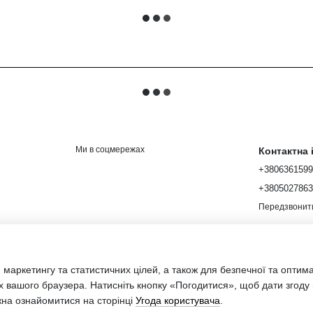
Ми в соцмережах
Контактна
+380636159
+380502786
Передзвонит
 маркетингу та статистичних цілей, а також для безпечної та оптим
х вашого браузера. Натисніть кнопку «Погодитися», щоб дати згоду
Інтернет-мага
жна ознайомитися на сторінці
Угода користувача
.