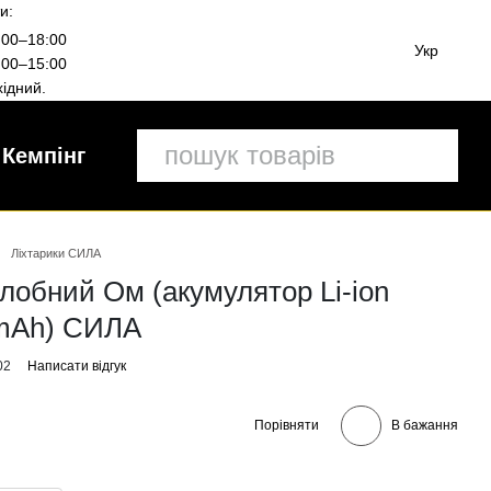
и:
00–18:00
Укр
00–15:00
ідний.
Кемпінг
Ліхтарики СИЛА
лобний Ом (акумулятор Li-ion
0mAh) СИЛА
02
Написати відгук
Порівняти
В бажання