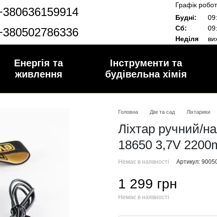
Графік робот
+380636159914
Будні:
09:
Сб:
09:
+380502786336
Неділя
вих
Енергія та
Інструменти та
живлення
будівельна хімія
Головна
Дім та сад
Ліхтарики
Ліхтар ручний/на
18650 3,7V 220
Немає в наявності
Артикул: 9005
1 299 грн
Немає в наявності