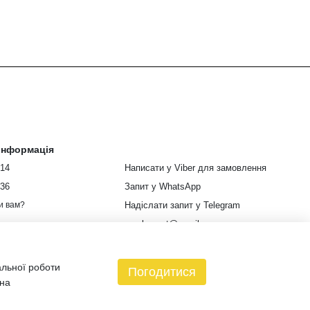
 інформація
914
Написати у Viber для замовлення
336
Запит у WhatsApp
Надіслати запит у Telegram
и вам?
euroleopart@gmail.com
м. Харків, вулиця Кузнецька, 85
альної роботи
Мапа проїзду
Погодитися
 на
зин створений з Хорошоп