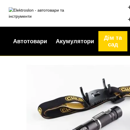
Перейти до основного контенту
Дім та
Автотовари
Акумулятори
сад