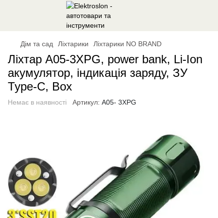
Дім та сад
Ліхтарики
Ліхтарики NO BRAND
Ліхтар A05-3XPG, power bank, Li-Ion
акумулятор, індикація заряду, ЗУ
Type-C, Box
Немає в наявності
Артикул:
A05- 3XPG