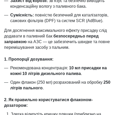
Захист від корозії:
зв'язує та безпечно виводить
конденсаційну вологу з паливного бака.
Сумісність:
повністю безпечний для каталізаторів,
сажових фільтрів (DPF) та систем SCR (AdBlue).
Для досягнення максимального ефекту присадку слід
додавати в паливний бак
безпосередньо перед
заправкою
на АЗС — це забезпечить швидке та повне
перемішування засобу з пальним.
1. Пропорції дозування:
Рекомендована концентрація:
10 мл присадки на
кожні 10 літрів дизельного палива
.
Один флакон (250 мл) розрахований на обробку
250
літрів пального
.
2. Як правильно користуватися флаконом-
дозатором:
Злегка відкрутіть кришку пляшки (приблизно на