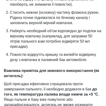
півоберта, не знімаючи її повністю).
Стисніть нижню (основну) частину флакона рукою.
Рідина почне підніматися по бічному каналу і
заповнить верхній мірний ковпачок.
Наберіть необхідний об'єм відповідно до поділок на
мірному ковпачку (наприклад, для заправки 50
літрів пального вам потрібно відміряти 50 мл
присадки).
Повністю відкрутіть кришку та вилийте відміряну
дозу з ковпачка в паливний бак автомобіля.
Важлива примітка для зимового використання (як
антигель):
Щоб присадка ефективно спрацювала проти
замерзання пального, її необхідно додавати в бак
до
того, як температура палива впаде нижче за +5 °C
.
Якщо пальне в баку вже помутніло або
запарафінізувалося, антигель не зможе розчинити