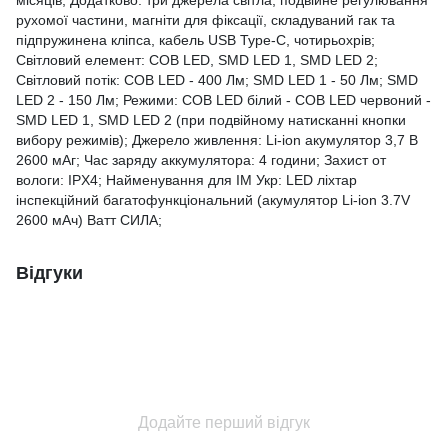
місяців; Додатково: три джерела світла, подвійне регулювання
рухомої частини, магніти для фіксації, складуваний гак та
підпружинена кліпса, кабель USB Type-C, чотирьохрів;
Світловий елемент: СОВ LED, SMD LED 1, SMD LED 2;
Світловий потік: СОВ LED - 400 Лм; SMD LED 1 - 50 Лм; SMD
LED 2 - 150 Лм; Режими: СОВ LED білий - СОВ LED червоний -
SMD LED 1, SMD LED 2 (при подвійному натисканні кнопки
вибору режимів); Джерело живлення: Li-ion акумулятор 3,7 В
2600 мАг; Час заряду аккумулятора: 4 години; Захист от
вологи: IPX4; Найменування для ІМ Укр: LED ліхтар
інспекційний багатофункціональний (акумулятор Li-ion 3.7V
2600 мАч) Ватт СИЛА;
Відгуки
Додайте перший відгук