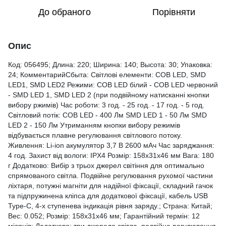
До обраного
Порівняти
Опис
Код: 056495; Длина: 220; Ширина: 140; Высота: 30; Упаковка:
24; КомментарийСбыта: Світлові елементи: СОВ LED, SMD
LED1, SMD LED2 Режими: СОВ LED білий - СОВ LED червоний
- SMD LED 1, SMD LED 2 (при подвійному натисканні кнопки
вибору ржимів) Час роботи: 3 год. - 25 год. - 17 год. - 5 год.
Світловий потік: СОВ LED - 400 Лм SMD LED 1 - 50 Лм SMD
LED 2 - 150 Лм Утриманням кнопки вибору режимів
відбувається плавне регулювання світлового потоку.
Живлення: Li-ion акумулятор 3,7 В 2600 мАч Час заряджання:
4 год. Захист від вологи: IPX4 Розмір: 158x31x46 мм Вага: 180
г Додатково: Вибір з трьох джерел світіння для оптимально
спрямованого світла. Подвійне регулювання рухомої частини
ліхтаря, потужні магніти для надійної фіксації, складний гачок
та підпружинена кліпса для додаткової фіксації, кабель USB
Type-C, 4-х ступенева індикація рівня заряду.; Страна: Китай;
Вес: 0.052; Розмір: 158x31x46 мм; Гарантійний термін: 12