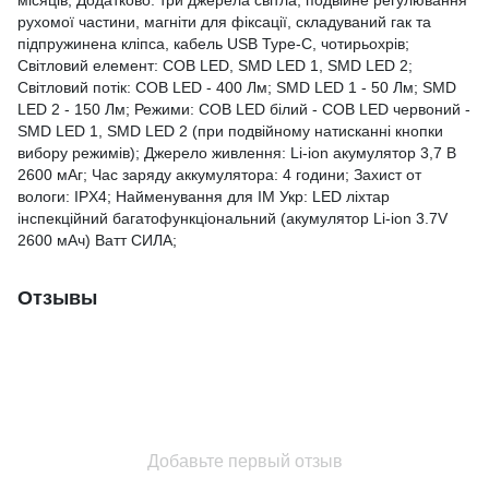
місяців; Додатково: три джерела світла, подвійне регулювання
рухомої частини, магніти для фіксації, складуваний гак та
підпружинена кліпса, кабель USB Type-C, чотирьохрів;
Світловий елемент: СОВ LED, SMD LED 1, SMD LED 2;
Світловий потік: СОВ LED - 400 Лм; SMD LED 1 - 50 Лм; SMD
LED 2 - 150 Лм; Режими: СОВ LED білий - СОВ LED червоний -
SMD LED 1, SMD LED 2 (при подвійному натисканні кнопки
вибору режимів); Джерело живлення: Li-ion акумулятор 3,7 В
2600 мАг; Час заряду аккумулятора: 4 години; Захист от
вологи: IPX4; Найменування для ІМ Укр: LED ліхтар
інспекційний багатофункціональний (акумулятор Li-ion 3.7V
2600 мАч) Ватт СИЛА;
Отзывы
Добавьте первый отзыв