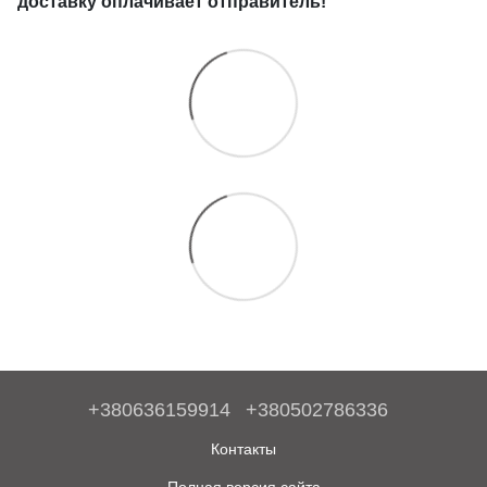
доставку оплачивает отправитель!
+380636159914
+380502786336
Контакты