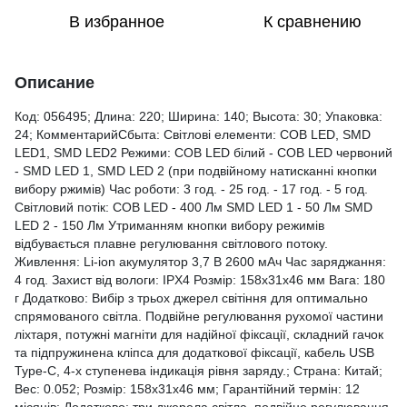
В избранное
К сравнению
Описание
Код: 056495; Длина: 220; Ширина: 140; Высота: 30; Упаковка:
24; КомментарийСбыта: Світлові елементи: СОВ LED, SMD
LED1, SMD LED2 Режими: СОВ LED білий - СОВ LED червоний
- SMD LED 1, SMD LED 2 (при подвійному натисканні кнопки
вибору ржимів) Час роботи: 3 год. - 25 год. - 17 год. - 5 год.
Світловий потік: СОВ LED - 400 Лм SMD LED 1 - 50 Лм SMD
LED 2 - 150 Лм Утриманням кнопки вибору режимів
відбувається плавне регулювання світлового потоку.
Живлення: Li-ion акумулятор 3,7 В 2600 мАч Час заряджання:
4 год. Захист від вологи: IPX4 Розмір: 158x31x46 мм Вага: 180
г Додатково: Вибір з трьох джерел світіння для оптимально
спрямованого світла. Подвійне регулювання рухомої частини
ліхтаря, потужні магніти для надійної фіксації, складний гачок
та підпружинена кліпса для додаткової фіксації, кабель USB
Type-C, 4-х ступенева індикація рівня заряду.; Страна: Китай;
Вес: 0.052; Розмір: 158x31x46 мм; Гарантійний термін: 12