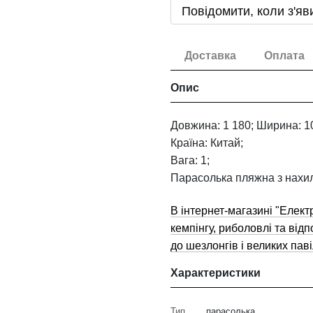
Повідомити, коли з'яв
Доставка
Оплата
Опис
Довжина: 1 180; Ширина: 10
Країна: Китай;
Вага: 1;
Парасолька пляжна з нахил
В інтернет-магазині "Елект
кемпінгу, риболовлі та від
до шезлонгів і великих паві
Характеристики
Тип
парасолька