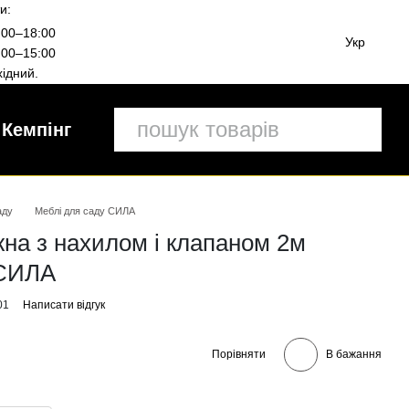
и:
00–18:00
Укр
00–15:00
ідний.
Кемпінг
аду
Меблі для саду СИЛА
на з нахилом і клапаном 2м
 СИЛА
01
Написати відгук
Порівняти
В бажання