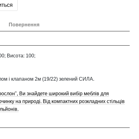
иться
Повернення
0; Висота: 100;
ом і клапаном 2м (19/22) зелений СИЛА.
рослон", Ви знайдете широкий вибір меблів для
починку на природі. Від компактних розкладних стільців
льйонів.