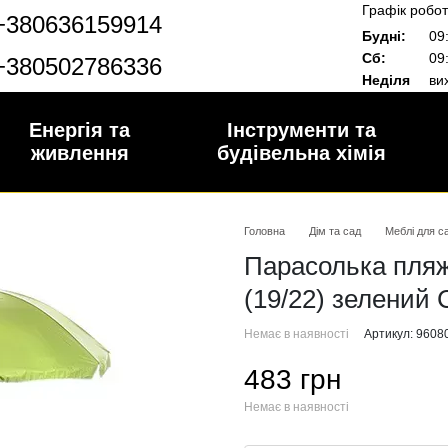
Графік робот
+380636159914
Будні:
09:
Сб:
09:
+380502786336
Неділя
вих
Енергія та
Інструменти та
живлення
будівельна хімія
Головна
Дім та сад
Меблі для с
Парасолька пляж
(19/22) зелений
Немає в наявності
Артикул: 9608
483 грн
Немає в наявності