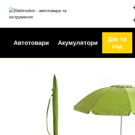
Перейти до основного контенту
Дім та
Автотовари
Акумулятори
сад