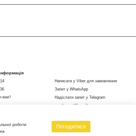
 інформація
914
Написати у Viber для замовлення
336
Запит у WhatsApp
Надіслати запит у Telegram
и вам?
euroleopart@gmail.com
м. Харків, вулиця Кузнецька, 85
альної роботи
Мапа проїзду
Погодитися
 на