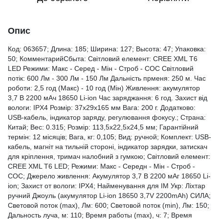
Опис
Код: 063657; Длина: 185; Ширина: 127; Высота: 47; Упаковка:
50; КомментарийСбыта: Світловий елемент: CREE XML Т6
LED Режими: Макс - Серед - Мін - Строб - СОС Світловий
потік: 600 Лм - 300 Лм - 150 Лм Дальність прменя: 250 м. Час
роботи: 2,5 год (Макс) - 10 год (Мін) Живлення: акумулятор
3,7 В 2200 мАч 18650 Li-ion Час заряджання: 6 год. Захист від
вологи: IPX4 Розмір: 37x29x165 мм Вага: 200 г. Додатково:
USB-кабель, індикатор заряду, регулювання фокусу.; Страна:
Китай; Вес: 0.315; Розмір: 113,5х22,5х24,5 мм; Гарантійний
термін: 12 місяців; Вага, кг: 0,105; Вид: ручной; Комплект: USB-
кабель, магніт на тильній стороні, індикатор зарядки, затискач
для кріплення, тримач налобний з гумкою; Світловий елемент:
CREE XML Т6 LED; Режими: Макс - Середн - Мін - Строб -
СОС; Джерело живлення: Акумулятор 3,7 В 2200 мАг 18650 Li-
ion; Захист от вологи: IPX4; Найменування для ІМ Укр: Ліхтар
ручний Джоуль (акумулятор Li-ion 18650 3,7V 2200mAh) СИЛА;
Световой поток (max), Лм: 600; Световой поток (min), Лм: 150;
Дальность луча, м: 110; Время работы (max), ч: 7; Время