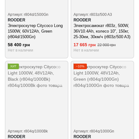
Артикул: r804d/1500Gn
Артикул: r803z/500 A3
ROODER
ROODER
Электроскутер Citycoco Long
Электросамокат r803z, 500W,
1500W, 60V12Ah, Green
36V10.4Ah, колесо 10", 150кг,
(r804d/1500Gn)
25-30км, 30км/ч (r803z/500 A3)
58 400 грн
17 665 грн
22 900 грн
Нет в наличии
Нет в наличии
ХИТ
−10%
Артикул: r804q/1000Bk
Артикул: r804q/1000Gn
ROODER
ROODER