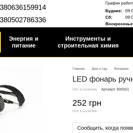
График работ
380636159914
Будние:
09:
Сб:
09:
380502786336
Воскресенье
Энергия и
Инструменты и
питание
строительная химия
Главная
Дом и сад
Фонарики
LED фонарь руч
Нет в наличии
Артикул: 900501
252 грн
Нет в наличии
Сообщить, когда появ