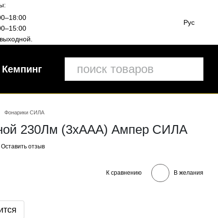
ы:
00–18:00
Рус
00–15:00
выходной.
Кемпинг
Фонарики СИЛА
ной 230Лм (3хААА) Ампер СИЛА
Оставить отзыв
К сравнению
В желания
ится