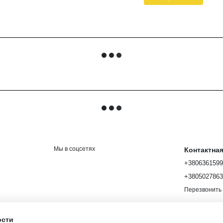
Мы в соцсетях
Контактна
+380636159
+380502786
Перезвонить
ости