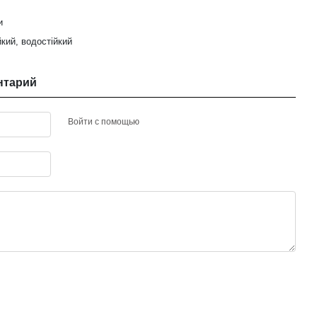
и
йкий, водостійкий
нтарий
Войти с помощью