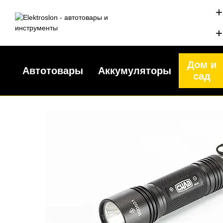
Перейти к основному контенту
+
+
Дом и
Автотовары
Аккумуляторы
сад