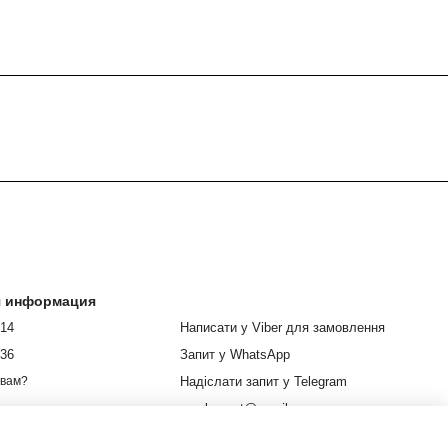
я информация
914
Написати у Viber для замовлення
336
Запит у WhatsApp
Надіслати запит у Telegram
 вам?
euroleopart@gmail.com