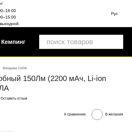
ы:
00–18:00
Рус
00–15:00
выходной.
Кемпинг
Фонарики СИЛА
бный 150Лм (2200 мАч, Li-ion
ИЛА
Оставить отзыв
К сравнению
В желания