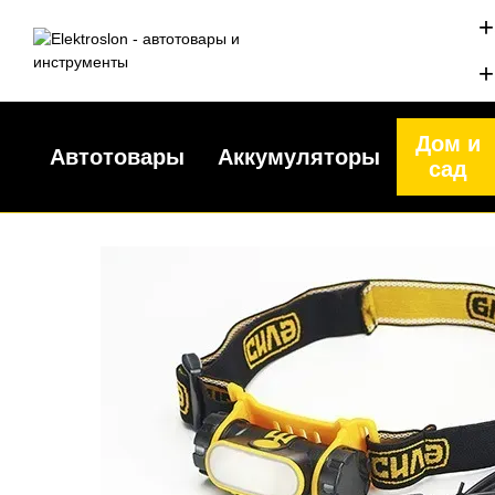
Перейти к основному контенту
+
+
Дом и
Автотовары
Аккумуляторы
сад