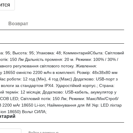
ится
Возврат
а: 95; Высота: 95; Упаковка: 48; КомментарийСбыта: Світловий
тік: 150 Лм Дальність променя: 20 м. Режими: 100% / 30% /
авного регулювання світлового потоку. Живлення:
у 18650 ємністю 2200 мАч в комплекті. Розмір: 48х38х80 мм
Час роботи: 12 год (Мін), 4 год (Макс) Додатково: USB-порт з
 вологи за стандартом IPX4. Ударостійкий корпус.; Страна:
ий термін: 12 місяців; Додатково: USB-кабель, акумулятор у
 COB LED; Світловий потік: 150 Лм; Режими: Макс/Мін/Строб/
 2200 мАг 18650 Li-ion; Найменування для ІМ Укр: LED ліхтар
-ion 18650) Вольт СИЛА;
нтарий
Войти с помощью