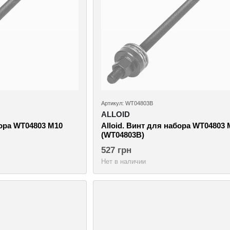
Артикул: WT04803B
ALLOID
бора WT04803 M10
Alloid. Винт для набора WT04803 
(WT04803B)
527 грн
Нет в наличии