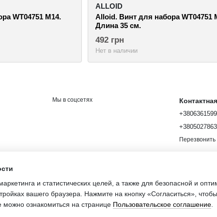
ALLOID
бора WT04751 M14.
Alloid. Винт для набора WT04751 
Длина 35 см.
492 грн
Нет в наличии
Мы в соцсетях
Контактна
+380636159
+380502786
Перезвонить
ости
маркетинга и статистических целей, а также для безопасной и опт
шение
тройках вашего браузера. Нажмите на кнопку «Согласиться», чтобы
Интернет-мага
е можно ознакомиться на странице
Пользовательское соглашение
.