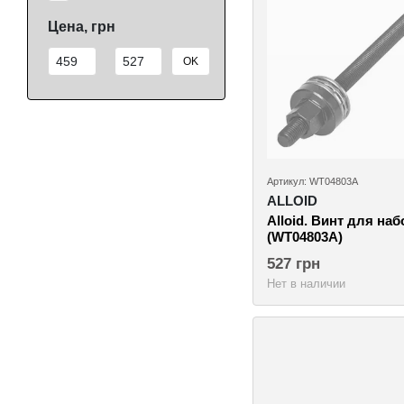
Цена, грн
От Цена, грн
До Цена, грн
OK
Артикул: WT04803A
ALLOID
Alloid. Винт для на
(WT04803A)
527 грн
Нет в наличии