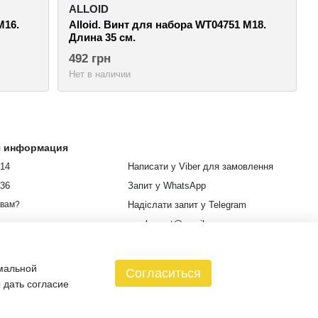
ALLOID
M16.
Alloid. Винт для набора WT04751 M18.
Длина 35 см.
492 грн
Нет в наличии
я информация
914
Написати у Viber для замовлення
336
Запит у WhatsApp
Надіслати запит у Telegram
 вам?
euroleopart@gmail.com
г. Харьков, улица Кузнецкая, 85
имальной
Карта проезда
Согласиться
 дать согласие
зин создан с Хорошоп