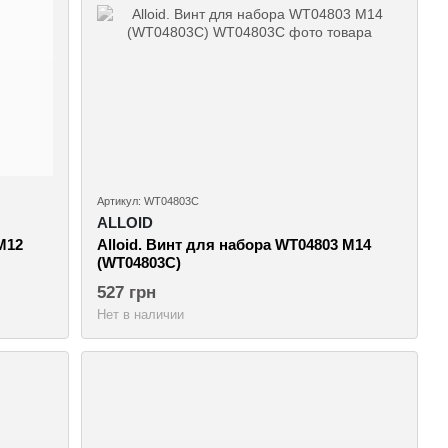
Артикул: WT04803C
ALLOID
M12
Alloid. Винт для набора WT04803 M14
(WT04803C)
527 грн
Нет в наличии